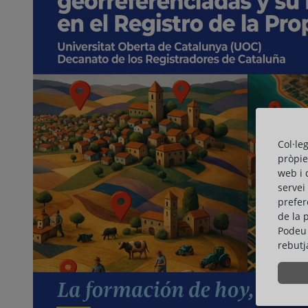
Col·le
pròpie
web i 
servei
prefer
de la 
Podeu 
rebutj