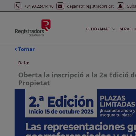
Salta al contingut principal
+34 93.224.14.10
deganat@registradors.cat
Subs
EL DEGANAT
SERVEI 
Tornar
Data:
Oberta la inscripció a la 2a Edició
Propietat