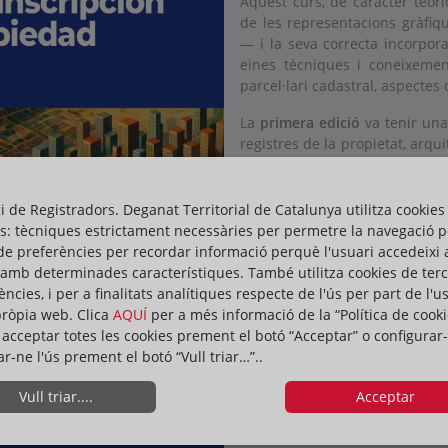
Aquest curs, de caràcter teòri
de les representacions gràfiq
— i la seva correcta incorpora
eines tècniques i coneixement
parcel·lari cadastral, aspectes 
La
primera edició
va tenir una
registres de la propietat, arqu
banca, entre d’altres.
Característiques destacades d
gi de Registradors. Deganat Territorial de Catalunya utilitza cookies
•
Modalitat
: 100% en línia, que
s: tècniques estrictament necessàries per permetre la navegació p
•
Inici del curs
: 15 d’octubre de
de preferències per recordar informació perquè l'usuari accedeixi 
•
4 crèdits ECTS
.
 amb determinades característiques. També utilitza cookies de ter
•
Programa teoricopràctic
: Di
ències, i per a finalitats analítiques respecte de l'ús per part de l'u
des del primer dia.
pròpia web. Clica
AQUÍ
per a més informació de la “Política de cooki
•
Descomptes
: Ajudes econòmi
acceptar totes les cookies prement el botó “Acceptar” o configurar-
•
Informació i inscripcions
:
ar-ne l'ús prement el botó “Vull triar…”..
https://www.uoc.edu/es/estu
Vull triar....
Acceptar
graficas-registrales-cartografi