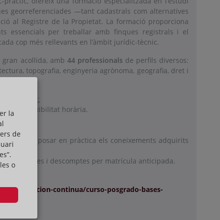
c-pràctic, ofereix una formació especialitzada en l’estudi
ues georreferenciades —tant cadastrals com alternatives
ció al Registre de la Propietat. La formació proporciona
s essencials per treballar amb finques registrals i el
cada cop més rellevants en l’àmbit jurídic-tècnic.
 gran acollida, amb
44 professionals
de perfils diversos:
itectura, topografia, enginyeria agrònoma, geografia, dret i
el programa:
 permet flexibilitat horària.
er la
 2025.
al
cers de
ssenyat per posar en pràctica els coneixements adquirits
suari
es”.
ques, beques i descomptes per matrícula anticipada.
les o
dios/formacion-continua/curso-posgrado-bases-
a-catastral