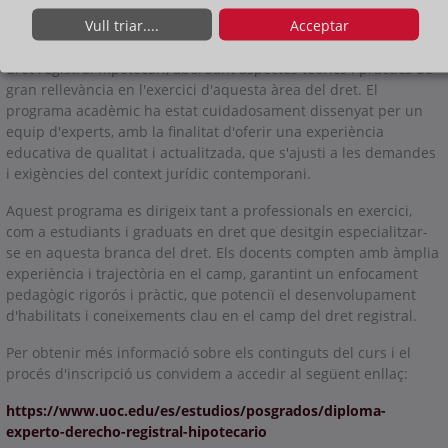
Vull triar....
Acceptar
L'objectiu principal d'aquest curs és proporcionar als
participants una formació integral i especialitzada en l'àmbit del
dret registral hipotecari, abordant aspectes teòrics i pràctics de
gran rellevància en l'exercici d'aquesta àrea del dret. El
programa acadèmic ha estat cuidadosament dissenyat per un
equip d'experts, amb la finalitat d'oferir una experiència
educativa de qualitat i actualitzada, que s'ajusti a les demandes
i exigències del context jurídic contemporani.
Aquest programa es dirigeix tant a professionals en exercici,
com a estudiants i graduats en dret que desitgin especialitzar-
se en aquesta branca del dret. Els docents compten amb àmplia
experiència i trajectòria en el camp, garantint un enfocament
pedagògic rigorós i pràctic, que potenciï el desenvolupament
d'habilitats i coneixements clau en el camp del dret registral.
Per obtenir més informació sobre els continguts del curs i el
procés d'inscripció us convidem a accedir al següent enllaç:
https://www.uoc.edu/es/estudios/posgrados/diploma-
experto-derecho-registral-hipotecario