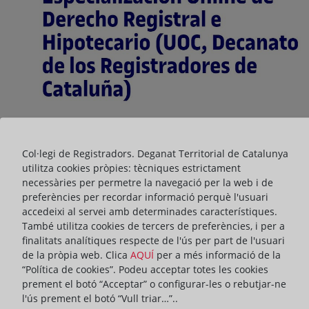
Col·legi de Registradors. Deganat Territorial de Catalunya
utilitza cookies pròpies: tècniques estrictament
PRESENTACIÓ
ACTUALITAT DEL DEGANAT
necessàries per permetre la navegació per la web i de
preferències per recordar informació perquè l'usuari
accedeixi al servei amb determinades característiques.
ompartir:
També utilitza cookies de tercers de preferències, i per a
finalitats analítiques respecte de l'ús per part de l'usuari
de la pròpia web. Clica
AQUÍ
per a més informació de la
El proper 18 d'octubre donarà inici la tercera edició del Curs
“Política de cookies”. Podeu acceptar totes les cookies
d'Especialització en Dret Registral e Hipotecari, una iniciativa
prement el botó “Acceptar” o configurar-les o rebutjar-ne
conjunta entre la Universitat Oberta de Catalunya (UOC) i el
l'ús prement el botó “Vull triar…”..
Deganat dels Registradors de Catalunya.