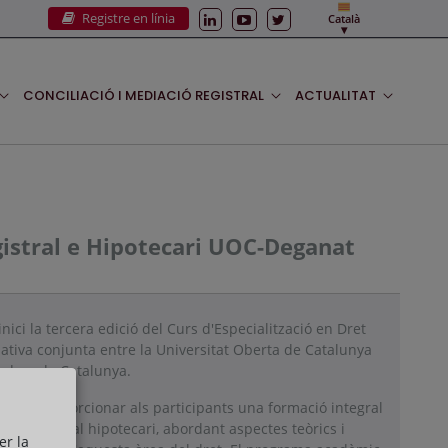
Registre en línia
Català
CONCILIACIÓ I MEDIACIÓ REGISTRAL
ACTUALITAT
egistral e Hipotecari UOC-Deganat
nici la tercera edició del Curs d'Especialització en Dret
ciativa conjunta entre la Universitat Oberta de Catalunya
radors de Catalunya.
urs és proporcionar als participants una formació integral
dret registral hipotecari, abordant aspectes teòrics i
er la