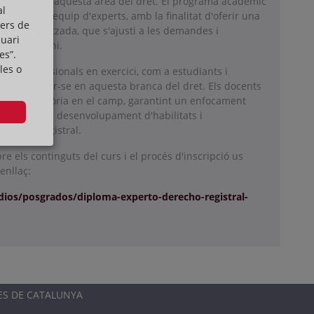
 l'exercici d'aquesta àrea del dret. El programa acadèmic
al
at per un equip d'experts, amb la finalitat d'oferir una
cers de
at i actualitzada, que s'ajusti a les demandes i
suari
 contemporani.
es”.
les o
t a professionals en exercici, com a estudiants i
especialitzar-se en aquesta branca del dret. Els docents
a i trajectòria en el camp, garantint un enfocament
e potenciï el desenvolupament d'habilitats i
el dret registral.
e els continguts del curs i el procés d'inscripció us
enllaç:
ios/posgrados/diploma-experto-derecho-registral-
ES DE CATALUNYA