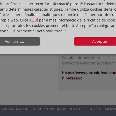
pràctics de gran rellevància en
de preferències per recordar informació perquè l'usuari accedeixi 
ha estat cuidadosament disseny
 amb determinades característiques. També utilitza cookies de ter
experiència educativa de qualit
ències, i per a finalitats analítiques respecte de l'ús per part de l'u
exigències del context jurídic
pròpia web. Clica
AQUÍ
per a més informació de la “Política de cooki
acceptar totes les cookies prement el botó “Acceptar” o configurar-
Aquest programa es dirigeix tan
ar-ne l'ús prement el botó “Vull triar…”..
graduats en dret que desitgin 
compten amb àmplia experiènci
Vull triar....
Acceptar
pedagògic rigorós i pràctic, qu
coneixements clau en el camp d
Per obtenir més informació sobr
convidem a accedir al següent 
https://www.uoc.edu/es/estud
hipotecario
 REGISTRADORS DE LA PROPIETAT, MERCANTILS I DE BÉNS MOBL