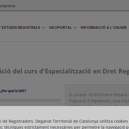
cripcions
D´ESTUDIS REGISTRALS
GEOPORTAL
INFORMACIÓ A L´USUARI
dició del curs d'Especialització en Dret R
El proper 18 d'octubre donarà i
Registral e Hipotecari, una ini
(UOC) i el Deganat dels Regist
L'objectiu principal d'aquest c
gi de Registradors. Deganat Territorial de Catalunya utilitza cookies
i especialitzada en l'àmbit del 
s: tècniques estrictament necessàries per permetre la navegació p