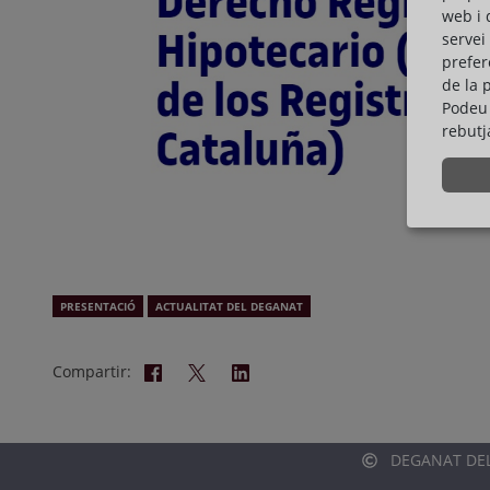
web i 
servei
prefer
de la 
Podeu 
rebutj
PRESENTACIÓ
ACTUALITAT DEL DEGANAT
Compartir:
DEGANAT DELS