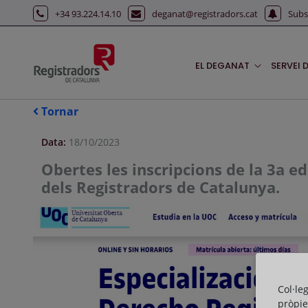
Salta al contingut principal
+34 93.224.14.10
deganat@registradors.cat
Subs
EL DEGANAT
SERVEI 
Tornar
Data:
18/10/2023
Obertes les inscripcions de la 3a e
dels Registradors de Catalunya.
Col·le
pròpie