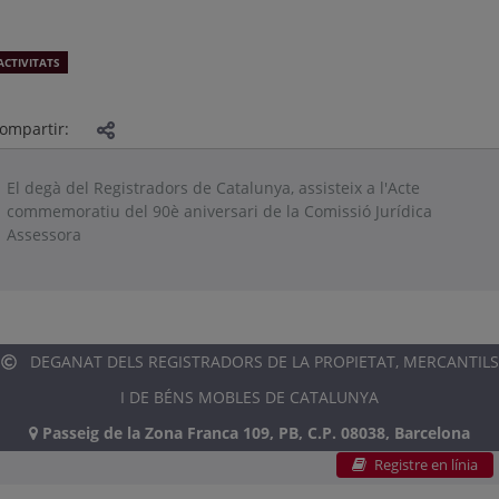
ACTIVITATS
ompartir:
El degà del Registradors de Catalunya, assisteix a l'Acte
commemoratiu del 90è aniversari de la Comissió Jurídica
Assessora
DEGANAT DELS REGISTRADORS DE LA PROPIETAT, MERCANTILS
I DE BÉNS MOBLES DE CATALUNYA
Passeig de la Zona Franca 109, PB, C.P. 08038, Barcelona
Registre en línia