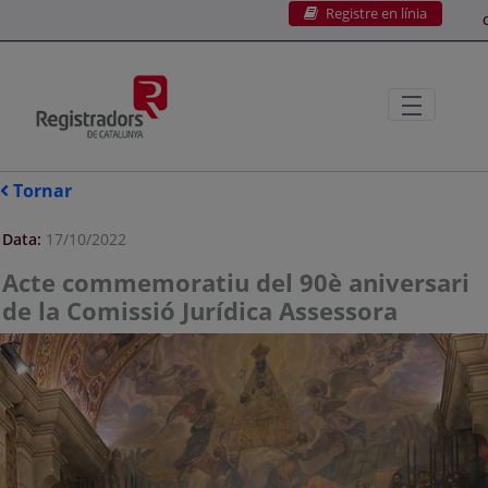
Registre en línia
Salta al contingut principal
C
Tornar
Data:
17/10/2022
Acte commemoratiu del 90è aniversari
de la Comissió Jurídica Assessora