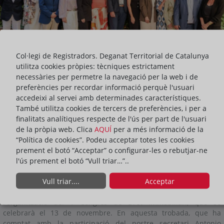
Col·legi de Registradors. Deganat Territorial de Catalunya
utilitza cookies pròpies: tècniques estrictament
necessàries per permetre la navegació per la web i de
preferències per recordar informació perquè l'usuari
accedeixi al servei amb determinades característiques.
També utilitza cookies de tercers de preferències, i per a
finalitats analítiques respecte de l'ús per part de l'usuari
de la pròpia web. Clica
AQUÍ
per a més informació de la
ACTIVITATS
“Política de cookies”. Podeu acceptar totes les cookies
prement el botó “Acceptar” o configurar-les o rebutjar-ne
l'ús prement el botó “Vull triar…”..
ompartir:
Vull triar....
Acceptar
Avui ha tingut lloc la segona reunió de treball per a
l'organització del V Congrés de Dret Immobiliari, que se
celebrarà el 13 de novembre. En aquesta trobada, que ha
comptat amb la participació del nostre secretari Antonio