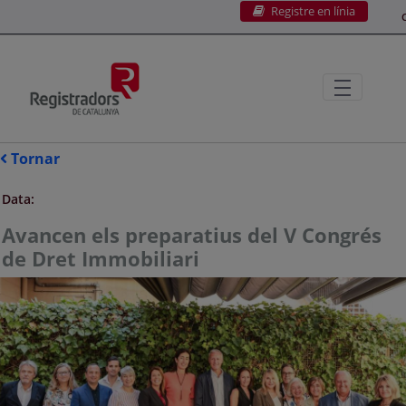
Registre en línia
Salta al contingut principal
C
Tornar
Data:
Avancen els preparatius del V Congrés
de Dret Immobiliari