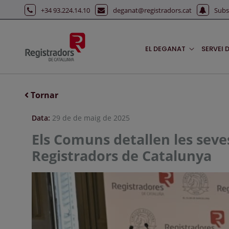
Salta al contingut principal
+34 93.224.14.10
deganat@registradors.cat
Subs
EL DEGANAT
SERVEI 
Tornar
Data:
29 de de maig de 2025
Els Comuns detallen les seves 
Registradors de Catalunya