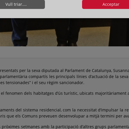
Vull triar....
Acceptar
presentats per la seva diputada al Parlament de Catalunya, Susanna 
 parlamentària compartís les principals línies d’actuació de la sev
ees tensionades” i el seu règim sancionador.
el fenomen dels habitatges d’ús turístic, ubicats majoritàriament a
aments del sistema residencial, com la necessitat d’impulsar la re
itaris que els Comuns preveuen desenvolupar a mitjà termini per a
s pròximes setmanes amb la participació d’altres grups parlamentari