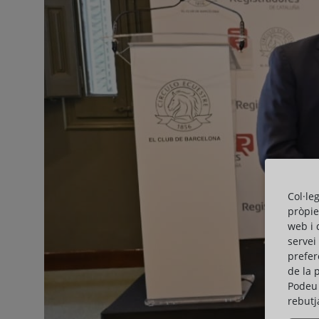
Col·le
pròpie
web i 
servei
prefer
de la 
Podeu 
rebutj