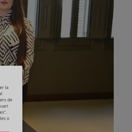
er la
al
cers de
suari
es”.
les o