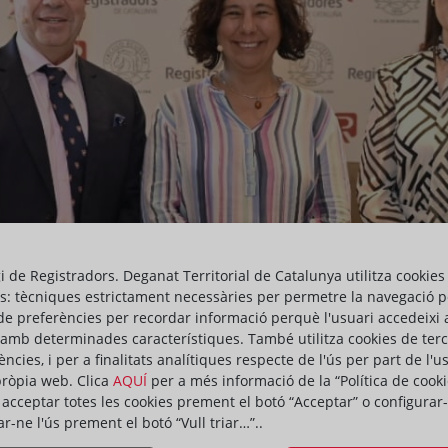
gi de Registradors. Deganat Territorial de Catalunya utilitza cookies
s: tècniques estrictament necessàries per permetre la navegació p
de preferències per recordar informació perquè l'usuari accedeixi 
 amb determinades característiques. També utilitza cookies de ter
ències, i per a finalitats analítiques respecte de l'ús per part de l'u
pròpia web. Clica
AQUÍ
per a més informació de la “Política de cooki
acceptar totes les cookies prement el botó “Acceptar” o configurar-
ar-ne l'ús prement el botó “Vull triar…”..