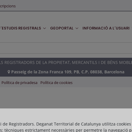
cripcions
D´ESTUDIS REGISTRALS
GEOPORTAL
INFORMACIÓ A L´USUARI
 REGISTRADORS DE LA PROPIETAT, MERCANTILS I DE BÉNS MOBL
Passeig de la Zona Franca 109, PB, C.P. 08038, Barcelona
Política de privadesa
Política de cookies
gi de Registradors. Deganat Territorial de Catalunya utilitza cookies
s: tècniques estrictament necessàries per permetre la navegació p