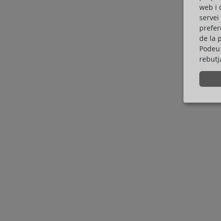
web i 
servei
prefer
de la 
Podeu 
rebutj