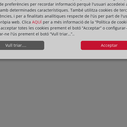
de preferències per recordar informació perquè l'usuari accedeixi 
 amb determinades característiques. També utilitza cookies de ter
ències, i per a finalitats analítiques respecte de l'ús per part de l'u
pròpia web. Clica
AQUÍ
per a més informació de la “Política de cooki
acceptar totes les cookies prement el botó “Acceptar” o configurar-
ar-ne l'ús prement el botó “Vull triar…”..
Vull triar....
Acceptar