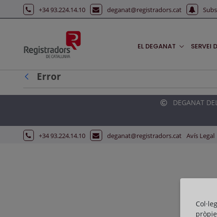
Salta al contingut principal
+34 93.224.14.10
deganat@registradors.cat
Subs
EL DEGANAT
SERVEI 
Error
Vés enrere
DEGANAT DELS
+34 93.224.14.10
deganat@registradors.cat
Avís Legal
Col·le
pròpie