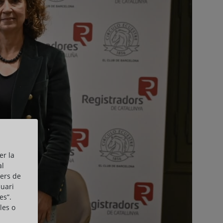
er la
al
cers de
suari
es”.
les o