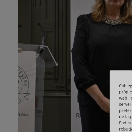
Col·le
pròpie
web i 
servei
prefer
de la 
Podeu 
rebutj