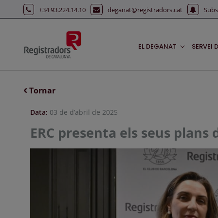
Salta al contingut principal
+34 93.224.14.10
deganat@registradors.cat
Subs
EL DEGANAT
SERVEI 
Tornar
Data:
03 de d’abril de 2025
ERC presenta els seus plans d