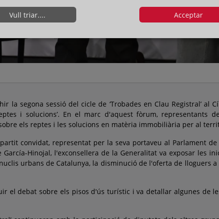
Vull triar....
Acceptar
ir la segona sessió del cicle de ‘Trobades en Clau Registral’ al 
: reptes i solucions’. En el marc d'aquest fòrum, representants d
bre els reptes i les solucions en matèria immobiliària per al territ
artit convidat, representat per la seva portaveu al Parlament de 
García-Hinojal, l'exconsellera de la Generalitat va exposar les inic
clis urbans de Catalunya, la disminució de l'oferta de lloguers a c
r el debat sobre els pisos d'ús turístic i va detallar algunes de 