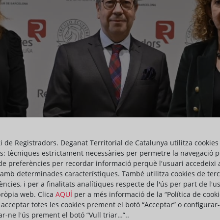
gi de Registradors. Deganat Territorial de Catalunya utilitza cookies
s: tècniques estrictament necessàries per permetre la navegació p
de preferències per recordar informació perquè l'usuari accedeixi 
 amb determinades característiques. També utilitza cookies de ter
ències, i per a finalitats analítiques respecte de l'ús per part de l'u
pròpia web. Clica
AQUÍ
per a més informació de la “Política de cooki
acceptar totes les cookies prement el botó “Acceptar” o configurar-
ar-ne l'ús prement el botó “Vull triar…”..