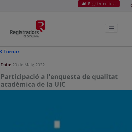
Registre en línia
Salta al contingut principal
C
Tornar
Data:
20 de Maig 2022
Participació a l'enquesta de qualitat
acadèmica de la UIC