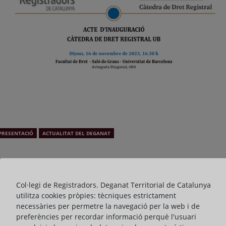
PRESENTACIÓ
ACTUALITAT DEL DEGANAT
ompartir:
Col·legi de Registradors. Deganat Territorial de Catalunya
El 16 de novembre de 2023 a les 16.30 hores, el Deganat dels
utilitza cookies pròpies: tècniques estrictament
Registradors de Catalunya, juntament amb la Fundació Registral
necessàries per permetre la navegació per la web i de
i la Universitat de Barcelona, inauguren la Càtedra de Dret
preferències per recordar informació perquè l'usuari
Registral UB, que té com a objectiu promoure la recerca, la