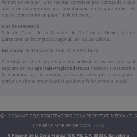
l'àmbit universitari una realitat complexa poc coneguda i que
afecta de manera directa a la ciutadania, en la qual a més els
registradors tenim un paper molt rellevant.
Lloc de celebració
Saló de Graus de la Facultat de Dret de la Universitat de
Barcelona, en l'avinguda Diagonal, 684 de Barcelona.
Dia i hora:
16 de novembre de 2023 a les 16.30
Si desitja assistir li agrairé que em confirmi la seva assistència al
següent correu
epursals@registradors.cat
indicant si assistirà a
la inauguració, a la jornada o als dos actes, per a així, poder
portar una bona organització i gestionar l'aforament a la sala.
DEGANAT DELS REGISTRADORS DE LA PROPIETAT, MERCANTILS
I DE BÉNS MOBLES DE CATALUNYA
Passeig de la Zona Franca 109, PB, C.P. 08038, Barcelona