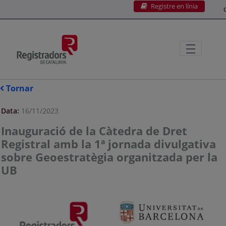
Registre en línia
Salta al contingut principal
C
Tornar
Data:
16/11/2023
Inauguració de la Càtedra de Dret
Registral amb la 1ª jornada divulgativa
sobre Geoestratègia organitzada per la
UB