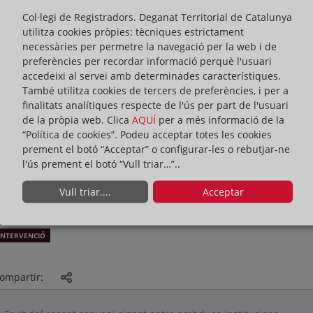
Col·legi de Registradors. Deganat Territorial de Catalunya
utilitza cookies pròpies: tècniques estrictament
necessàries per permetre la navegació per la web i de
preferències per recordar informació perquè l'usuari
accedeixi al servei amb determinades característiques.
També utilitza cookies de tercers de preferències, i per a
finalitats analítiques respecte de l'ús per part de l'usuari
de la pròpia web. Clica
AQUÍ
per a més informació de la
“Política de cookies”. Podeu acceptar totes les cookies
prement el botó “Acceptar” o configurar-les o rebutjar-ne
l'ús prement el botó “Vull triar…”..
Vull triar....
Acceptar
INTERVENCIÓ
ompartir: