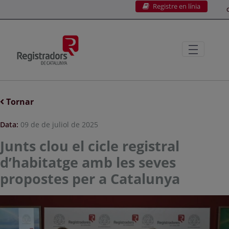
Registre en línia
Salta al contingut principal
C
Tornar
Data:
09 de de juliol de 2025
Junts clou el cicle registral
d’habitatge amb les seves
propostes per a Catalunya