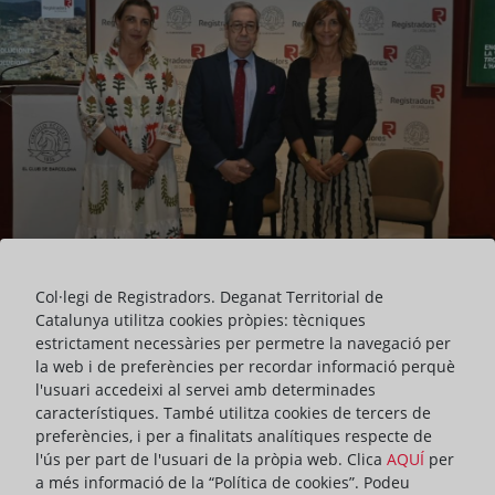
Col·legi de Registradors. Deganat Territorial de
Catalunya utilitza cookies pròpies: tècniques
estrictament necessàries per permetre la navegació per
El Deganat dels Registradors de Catalunya va celebrar ahir al
la web i de preferències per recordar informació perquè
Círculo Ecuestre de Barcelona la setena i última sessió del cicle de
l'usuari accedeixi al servei amb determinades
Trobades en Clau Registral 2025. Aquesta edició, que portava per
característiques. També utilitza cookies de tercers de
títol “L’habitatge a Catalunya: reptes i solucions”, tenia com a
preferències, i per a finalitats analítiques respecte de
objectiu donar veu als diferents grups polítics que integren el
l'ús per part de l'usuari de la pròpia web. Clica
AQUÍ
per
Parlament, perquè hi exposessin les seves propostes en matèria
a més informació de la “Política de cookies”. Podeu
d'accés a l'habitatge.