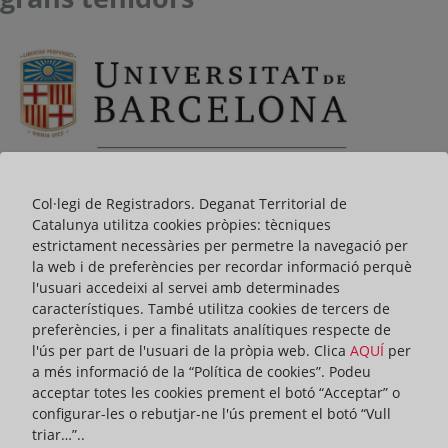
Col·legi de Registradors. Deganat Territorial de
Catalunya utilitza cookies pròpies: tècniques
estrictament necessàries per permetre la navegació per
la web i de preferències per recordar informació perquè
l'usuari accedeixi al servei amb determinades
Amb motiu de l'aplicació de la Llei d'habitatge estatal, aprovada el
característiques. També utilitza cookies de tercers de
maig de 2023 (Llei 12/2023, de 24 de maig, pel dret a l'habitatge),
preferències, i per a finalitats analítiques respecte de
la Càtedra de Dret Registral UB, en col·laboració amb el Deganat
l'ús per part de l'usuari de la pròpia web. Clica
AQUÍ
per
dels Registradors de Catalunya i l’Il·lustre Col·legi de l'Advocacia
a més informació de la “Política de cookies”. Podeu
de Barcelona, organitza una jornada el pròxim dijous 25 d'abril a
acceptar totes les cookies prement el botó “Acceptar” o
les 16 hores a l'Aula Magna de la Facultat de Dret de la Universitat
configurar-les o rebutjar-ne l'ús prement el botó “Vull
de Barcelona sobre la figura del "gran tenidor".
triar…”..