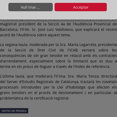
La primera taula, que estarà moderada per la Dra. Chantal Moll de
Vull triar....
Acceptar
Alba, directora de la Càtedra de Dret Registral UB, se centrarà a
delimitar el concepte de gran tenidor i resoldre dubtes al voltant
de la seva aplicació. Entre els ponents, destaca la participació del
magistrat president de la Secció 4a de l'Audiència Provincial de
Barcelona, l'Il·lm. Sr. José Luis Valdivieso, que explicarà el recent
acord de l'Audiència sobre aquest tema.
La segona taula, moderada per la Sra. Marta Legarreta, presidenta
de la Secció de Dret Civil de l'ICAB, versarà sobre les
conseqüències de ser gran tenidor en relació amb els contractes
d'arrendament, especialment sobre la limitació que es duu a
terme en els preus de lloguer a través de l'índex de referència.
L'última taula, que moderarà l’Il·lma. Sra. María Tenza, directora
del Servei d'Estudis Registrals de Catalunya, tractarà les novetats
processals introduïdes per la Llei d'habitatge que afecten els
grans tenidors en el procés de desnonament i, en particular, la
problemàtica de la certificació registral.
NOTES DE PREMSA