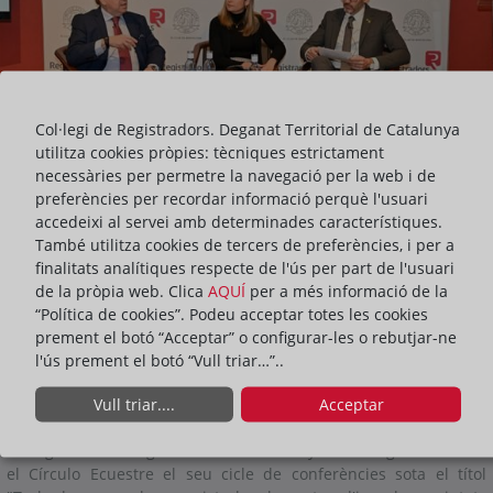
Col·legi de Registradors. Deganat Territorial de Catalunya
utilitza cookies pròpies: tècniques estrictament
necessàries per permetre la navegació per la web i de
preferències per recordar informació perquè l'usuari
accedeixi al servei amb determinades característiques.
També utilitza cookies de tercers de preferències, i per a
finalitats analítiques respecte de l'ús per part de l'usuari
de la pròpia web. Clica
AQUÍ
per a més informació de la
“Política de cookies”. Podeu acceptar totes les cookies
ACTIVITATS
prement el botó “Acceptar” o configurar-les o rebutjar-ne
l'ús prement el botó “Vull triar…”..
ompartir:
Vull triar....
Acceptar
El Deganat dels Registradors de Catalunya ha inaugurat avui en
el Círculo Ecuestre el seu cicle de conferències sota el títol