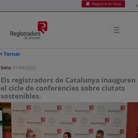
Registre en línia
Salta al contingut principal
C
Tornar
Data:
01/03/2023
Els registradors de Catalunya inauguren
el cicle de conferències sobre ciutats
sostenibles.