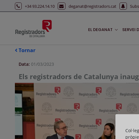
Salta al contingut principal
+34 93.224.14.10
deganat@registradors.cat
Subs
EL DEGANAT
SERVEI 
Tornar
Data:
01/03/2023
Els registradors de Catalunya inaug
Col·le
pròpie