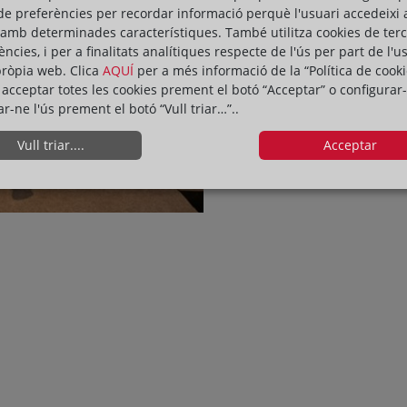
de preferències per recordar informació perquè l'usuari accedeixi 
sobre el desenvolupament de l
 amb determinades característiques. També utilitza cookies de ter
Enrique Lacalle, vicepresiden
ències, i per a finalitats analítiques respecte de l'ús per part de l'u
assistents al acte.
pròpia web. Clica
AQUÍ
per a més informació de la “Política de cooki
acceptar totes les cookies prement el botó “Acceptar” o configurar-
ar-ne l'ús prement el botó “Vull triar…”..
Vull triar....
Acceptar