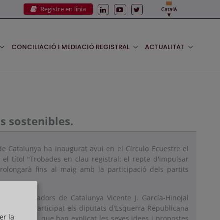
Registre en línia
Català
CONCILIACIÓ I MEDIACIÓ REGISTRAL
ACTUALITAT
s sostenibles.
de Catalunya ha inaugurat avui en el Círculo Ecuestre el
 el títol "Trobades en clau registral: el repte d'impulsar
prolongarà fins al maig amb la participació dels partits
els Registradors de Catalunya Vicente J. García-Hinojal
 qual han participat els diputats d'Esquerra Republicana
er la
eni Villalbí, que han explicat les seves idees i propostes