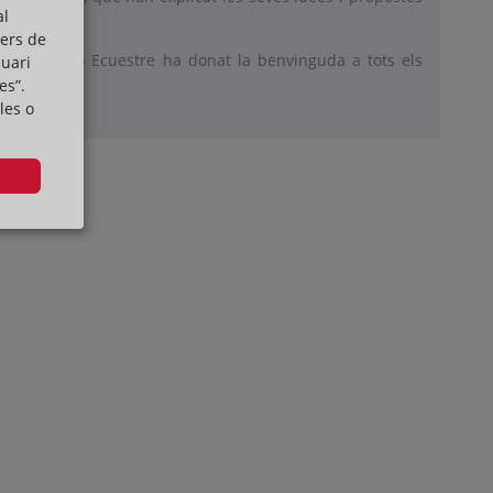
al
es ciutats.
cers de
t del Círculo Ecuestre ha donat la benvinguda a tots els
suari
es”.
les o