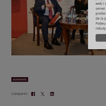
web i 
servei
prefer
de la 
Podeu 
rebutj
ACTIVITATS
Compartir: