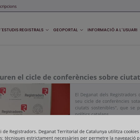
cripcions
D´ESTUDIS REGISTRALS
GEOPORTAL
INFORMACIÓ A L´USUARI
uren el cicle de conferències sobre ciutat
El Deganat dels Registradors 
seu cicle de conferències sota
ciutats sostenibles", que se 
polítics catalans.
D'esquerra a dreta, el degà d
gi de Registradors. Deganat Territorial de Catalunya utilitza cookies
López moderant la taula en la
s: tècniques estrictament necessàries per permetre la navegació p
de Catalunya Ana Balsera i Eug