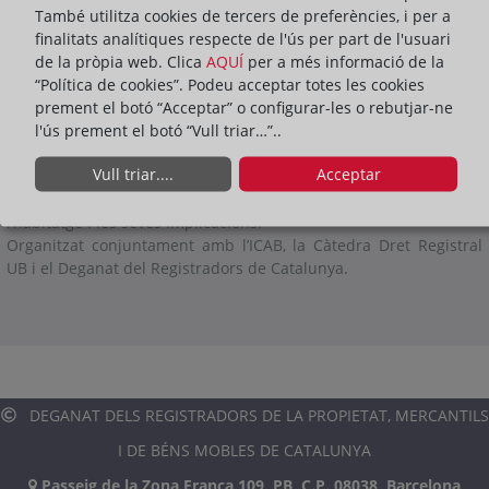
ACTIVITATS
També utilitza cookies de tercers de preferències, i per a
finalitats analítiques respecte de l'ús per part de l'usuari
de la pròpia web. Clica
AQUÍ
per a més informació de la
ompartir:
“Política de cookies”. Podeu acceptar totes les cookies
prement el botó “Acceptar” o configurar-les o rebutjar-ne
l'ús prement el botó “Vull triar…”..
El 6 de febrer de 2025, a les 19:00 hores, es presentarà en la
Biblioteca de l’ICAB el llibre “La crisis de asequibilidad de la
Vull triar....
Acceptar
vivienda. Análisis y propuestas" de Fernando P. Méndez
González. Una anàlisi profunda sobre l’accessibilitat de
l’habitatge i les seves implicacions.
Organitzat conjuntament amb l’ICAB, la Càtedra Dret Registral
UB i el Deganat del Registradors de Catalunya.
DEGANAT DELS REGISTRADORS DE LA PROPIETAT, MERCANTILS
I DE BÉNS MOBLES DE CATALUNYA
Passeig de la Zona Franca 109, PB, C.P. 08038, Barcelona