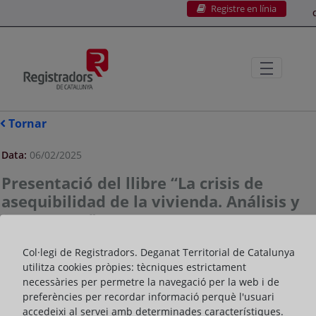
Registre en línia
Salta al contingut principal
C
Tornar
Data:
06/02/2025
Presentació del llibre “La crisis de
asequibilidad de la vivienda. Análisis y
propuestas"
Col·legi de Registradors. Deganat Territorial de Catalunya
utilitza cookies pròpies: tècniques estrictament
necessàries per permetre la navegació per la web i de
preferències per recordar informació perquè l'usuari
accedeixi al servei amb determinades característiques.