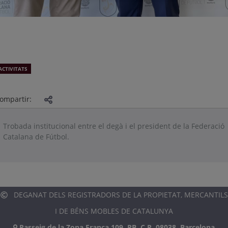
ACTIVITATS
ompartir:
Trobada institucional entre el degà i el president de la Federació
Catalana de Fútbol.
DEGANAT DELS REGISTRADORS DE LA PROPIETAT, MERCANTILS
I DE BÉNS MOBLES DE CATALUNYA
Passeig de la Zona Franca 109, PB, C.P. 08038, Barcelona