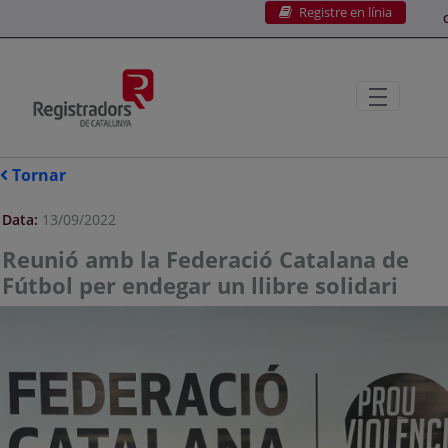
Registre en línia
Salta al contingut principal
C
Tornar
Data:
13/09/2022
Reunió amb la Federació Catalana de
Fútbol per endegar un llibre solidari