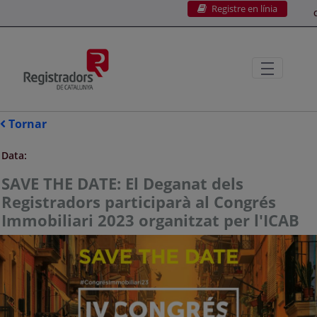
Registre en línia
Salta al contingut principal
C
Tornar
Data:
SAVE THE DATE: El Deganat dels
Registradors participarà al Congrés
Immobiliari 2023 organitzat per l'ICAB