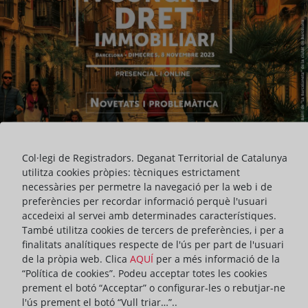
Col·legi de Registradors. Deganat Territorial de Catalunya
utilitza cookies pròpies: tècniques estrictament
necessàries per permetre la navegació per la web i de
preferències per recordar informació perquè l'usuari
accedeixi al servei amb determinades característiques.
També utilitza cookies de tercers de preferències, i per a
finalitats analítiques respecte de l'ús per part de l'usuari
INTERVENCIÓ
ACTUALITAT DEL DEGANAT
de la pròpia web. Clica
AQUÍ
per a més informació de la
“Política de cookies”. Podeu acceptar totes les cookies
prement el botó “Acceptar” o configurar-les o rebutjar-ne
ompartir:
l'ús prement el botó “Vull triar…”..