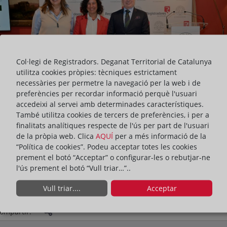
Col·legi de Registradors. Deganat Territorial de Catalunya
utilitza cookies pròpies: tècniques estrictament
necessàries per permetre la navegació per la web i de
preferències per recordar informació perquè l'usuari
accedeixi al servei amb determinades característiques.
També utilitza cookies de tercers de preferències, i per a
finalitats analítiques respecte de l'ús per part de l'usuari
de la pròpia web. Clica
AQUÍ
per a més informació de la
“Política de cookies”. Podeu acceptar totes les cookies
prement el botó “Acceptar” o configurar-les o rebutjar-ne
l'ús prement el botó “Vull triar…”..
ACTIVITATS
Vull triar....
Acceptar
ompartir: