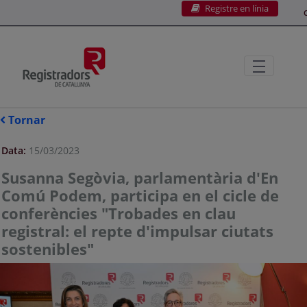
Registre en línia
Salta al contingut principal
C
Tornar
Data:
15/03/2023
Susanna Segòvia, parlamentària d'En
Comú Podem, participa en el cicle de
conferències "Trobades en clau
registral: el repte d'impulsar ciutats
sostenibles"