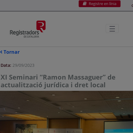
Registre en línia
Salta al contingut principal
C
Tornar
Data:
29/09/2023
XI Seminari “Ramon Massaguer” de
actualització jurídica i dret local