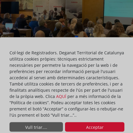
Col·legi de Registradors. Deganat Territorial de Catalunya
utilitza cookies pròpies: tècniques estrictament
necessàries per permetre la navegació per la web i de
preferències per recordar informació perquè l'usuari
accedeixi al servei amb determinades característiques.
També utilitza cookies de tercers de preferències, i per a
finalitats analítiques respecte de l'ús per part de l'usuari
INTERVENCIÓ
ACTUALITAT DEL DEGANAT
de la pròpia web. Clica
AQUÍ
per a més informació de la
“Política de cookies”. Podeu acceptar totes les cookies
prement el botó “Acceptar” o configurar-les o rebutjar-ne
ompartir:
l'ús prement el botó “Vull triar…”..
La vocal del Servei d’Atenció als Consumidors i Usuaris i
Vull triar....
Acceptar
directora del Servei d’Atenció al Col·legiat, Emilia F. Peñafiel, va