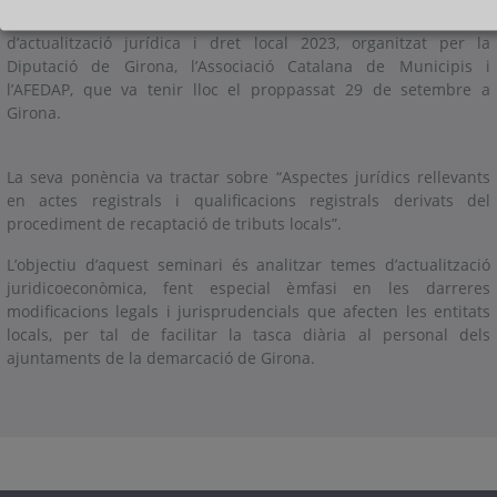
intervenir a la 4a sessió del XIè Seminari “Ramon Massaguer”
d’actualització jurídica i dret local 2023, organitzat per la
Diputació de Girona, l’Associació Catalana de Municipis i
l’AFEDAP, que va tenir lloc el proppassat 29 de setembre a
Girona.
La seva ponència va tractar sobre “Aspectes jurídics rellevants
en actes registrals i qualificacions registrals derivats del
procediment de recaptació de tributs locals”.
L’objectiu d’aquest seminari és analitzar temes d’actualització
juridicoeconòmica, fent especial èmfasi en les darreres
modificacions legals i jurisprudencials que afecten les entitats
locals, per tal de facilitar la tasca diària al personal dels
ajuntaments de la demarcació de Girona.