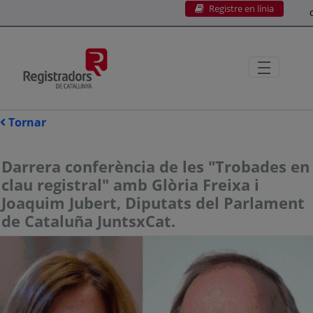
Registre en línia
Salta al contingut principal
C
Tornar
Darrera conferència de les "Trobades en
clau registral" amb Glòria Freixa i
Joaquim Jubert, Diputats del Parlament
de Cataluña JuntsxCat.