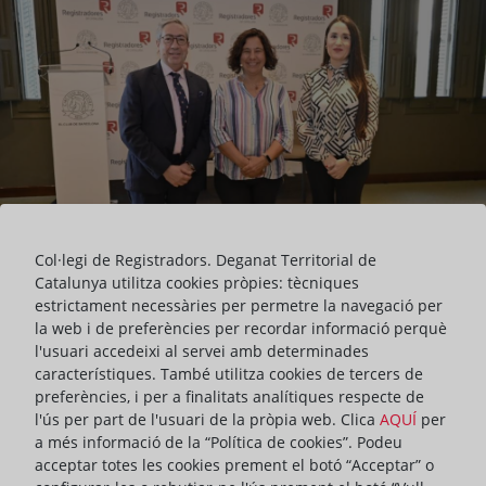
Col·legi de Registradors. Deganat Territorial de
Catalunya utilitza cookies pròpies: tècniques
estrictament necessàries per permetre la navegació per
la web i de preferències per recordar informació perquè
l'usuari accedeixi al servei amb determinades
característiques. També utilitza cookies de tercers de
preferències, i per a finalitats analítiques respecte de
En aquesta ocasió, va intervenir el grup dels Comuns,
l'ús per part de l'usuari de la pròpia web. Clica
AQUÍ
per
representats per la seva diputada al Parlament de Catalunya,
a més informació de la “Política de cookies”. Podeu
Susanna Segovia. El col·loqui, moderat pel degà dels Registradors
acceptar totes les cookies prement el botó “Acceptar” o