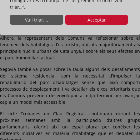
de Catalunya, Vicente García-Hinojal, va servir perquè la
configurar-les o rebutjar-ne l'ús prement el botó “Vull
parlamentària compartís les principals línies d’actuació de la seva
triar…”..
formació en política urbanística, amb especial èmfasi en la
regulació del lloguer en zones considerades com a “àrees
Vull triar....
Acceptar
tensionades” i el seu règim sancionador.
Alhora, la representant dels Comuns va reflexionar sobre el
fenomen dels habitatges d’ús turístic, ubicats majoritàriament als
principals nuclis urbans de Catalunya, i sobre els seus efectes en
el parc immobiliari actual.
Segovia també va posar sobre la taula alguns dels desafiaments
del sistema residencial, com la necessitat d’impulsar la
rehabilitació del parc d’habitatges sense que això comporti
processos de desplaçament, i va detallar els eixos prioritaris que
els Comuns preveuen desenvolupar a mitjà termini per avançar
cap a un model més accessible.
El cicle Trobades en Clau Registral, continuarà durant les
pròximes setmanes amb la participació d’altres grups
parlamentaris, oferint així un espai plural per conèixer les
diferents iniciatives en matèria d’habitatge que es debaten al
Parlament.