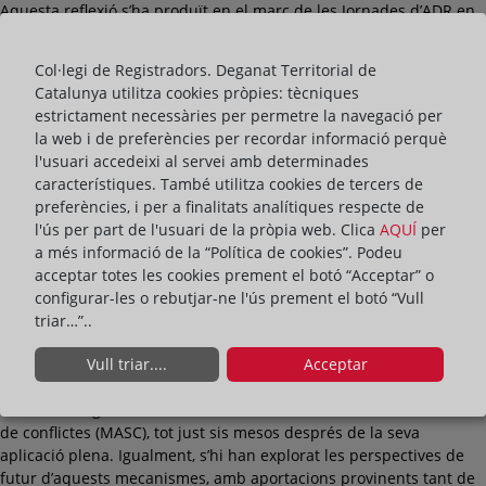
Aquesta reflexió s’ha produït en el marc de les Jornades d’ADR en
l’àmbit registral, celebrades a la seu del Deganat dels Registradors
de la Propietat, Mercantils i de Béns Mobles de Catalunya, sota el
Col·legi de Registradors. Deganat Territorial de
títol
“On som 180 dies després de la Llei Orgànica 1/2025?”
Catalunya utilitza cookies pròpies: tècniques
estrictament necessàries per permetre la navegació per
L’acte, que ha arribat a la seva quarta edició, ha reunit prop d’un
la web i de preferències per recordar informació perquè
centenar d’assistents i ha comptat amb la presència de la
l'usuari accedeixi al servei amb determinades
directora general de Dret, Entitats Jurídiques i Mediació de la
característiques. També utilitza cookies de tercers de
Generalitat de Catalunya, Inmaculada Barral. També hi han
preferències, i per a finalitats analítiques respecte de
participat destacades figures del món jurídic català com la
l'ús per part de l'usuari de la pròpia web. Clica
AQUÍ
per
vicepresidenta de l’Acadèmia de Jurisprudència i Legislació de
a més informació de la “Política de cookies”. Podeu
Catalunya, Maria Eugènia Alegret, o el magistrat Jordi Seguí i
acceptar totes les cookies prement el botó “Acceptar” o
Puntas, president de la Secció 16a de l’Audiència Provincial de
configurar-les o rebutjar-ne l'ús prement el botó “Vull
Barcelona, entre d’altres.
triar…”..
A través de dues taules rodones, integrades per autoritats, experts
Vull triar....
Acceptar
i professionals del món jurídic i registral, la Jornada ha ofert una
anàlisi dels efectes pràctics i jurídics derivats de l’entrada en vigor
de la nova legislació sobre mecanismes alternatius de resolució
de conflictes (MASC), tot just sis mesos després de la seva
aplicació plena. Igualment, s’hi han explorat les perspectives de
futur d’aquests mecanismes, amb aportacions provinents tant de