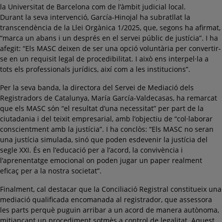
la Universitat de Barcelona com de l’àmbit judicial local.
Durant la seva intervenció, García-Hinojal ha subratllat la
transcendència de la Llei Orgànica 1/2025, que, segons ha afirmat,
“marca un abans i un després en el servei públic de justícia”. I ha
afegit: “Els MASC deixen de ser una opció voluntària per convertir-
se en un requisit legal de procedibilitat. I això ens interpel·la a
tots els professionals jurídics, així com a les institucions”.
Per la seva banda, la directora del Servei de Mediació dels
Registradors de Catalunya, María García-Valdecasas, ha remarcat
que els MASC són “el resultat d’una necessitat” per part de la
ciutadania i del teixit empresarial, amb l’objectiu de “col·laborar
conscientment amb la justícia”. I ha conclòs: “Els MASC no seran
una justícia simulada, sinó que poden esdevenir la justícia del
segle XXI. És en l’educació per a l’acord, la convivència i
l’aprenentatge emocional on poden jugar un paper realment
eficaç per a la nostra societat”.
Finalment, cal destacar que la Conciliació Registral constitueix una
mediació qualificada encomanada al registrador, que assessora
les parts perquè puguin arribar a un acord de manera autònoma,
mitjançant un procediment sotmès a control de legalitat. Aquest