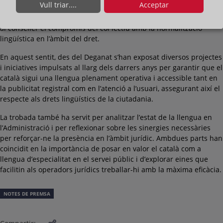
Vull triar....
Acceptar
García-Hinojal, la directora de Relacions Institucionals, Asunción
de la Dueña, i el secretari de la Junta, Álvaro Campo, han traslladat
al conseller el compromís del col·lectiu amb la normalització
lingüística en l’àmbit del dret.
En aquest sentit, des del Deganat s’han exposat diversos projectes
i iniciatives impulsats al llarg dels darrers anys per garantir que el
català sigui una llengua plenament operativa i accessible tant en
la publicitat registral com en l’atenció a l’usuari, assegurant així el
respecte als drets lingüístics de la ciutadania.
La trobada també ha servit per analitzar l’estat de la llengua en
l’Administració i per reflexionar sobre les sinergies necessàries
per reforçar-ne la presència en l’àmbit jurídic. Ambdues parts han
coincidit en la importància de posar en valor el català com a
llengua d’especialitat en el servei públic i d’explorar eines que
facilitin als operadors jurídics treballar-hi amb la màxima eficàcia.
NOTES DE PREMSA
Compartir: