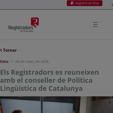
Registre en línia
Salta al contingut principal
C
Tornar
Data:
11 de de març de 2026
Els Registradors es reuneixen
amb el conseller de Política
Lingüística de Catalunya