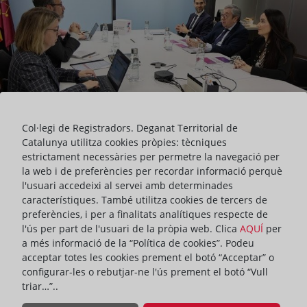
Col·legi de Registradors. Deganat Territorial de
Catalunya utilitza cookies pròpies: tècniques
estrictament necessàries per permetre la navegació per
la web i de preferències per recordar informació perquè
l'usuari accedeixi al servei amb determinades
característiques. També utilitza cookies de tercers de
Els Registradors de Catalunya han mantingut una reunió de
preferències, i per a finalitats analítiques respecte de
treball amb el conseller de Política Lingüística, Francesc Xavier Vila
l'ús per part de l'usuari de la pròpia web. Clica
AQUÍ
per
Moreno. La trobada, celebrada a la seu del Departament a
a més informació de la “Política de cookies”. Podeu
Barcelona, ha permès a totes dues institucions promoure vies de
acceptar totes les cookies prement el botó “Acceptar” o
diàleg i reforçar la cooperació per fomentar l’ús de la llengua
configurar-les o rebutjar-ne l'ús prement el botó “Vull
catalana dins del sistema registral.
triar…”..
Els Registradors de Catalunya, representats pel seu degà, Vicente