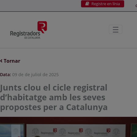
Registre en línia
Salta al contingut principal
C
Tornar
Data:
09 de de juliol de 2025
Junts clou el cicle registral
d’habitatge amb les seves
propostes per a Catalunya