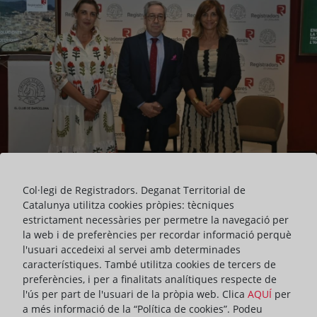
Col·legi de Registradors. Deganat Territorial de
Catalunya utilitza cookies pròpies: tècniques
estrictament necessàries per permetre la navegació per
El Deganat dels Registradors de Catalunya va celebrar ahir al
la web i de preferències per recordar informació perquè
Círculo Ecuestre de Barcelona la setena i última sessió del cicle de
l'usuari accedeixi al servei amb determinades
Trobades en Clau Registral 2025. Aquesta edició, que portava per
característiques. També utilitza cookies de tercers de
títol “L’habitatge a Catalunya: reptes i solucions”, tenia com a
preferències, i per a finalitats analítiques respecte de
objectiu donar veu als diferents grups polítics que integren el
l'ús per part de l'usuari de la pròpia web. Clica
AQUÍ
per
Parlament, perquè hi exposessin les seves propostes en matèria
a més informació de la “Política de cookies”. Podeu
d'accés a l'habitatge.