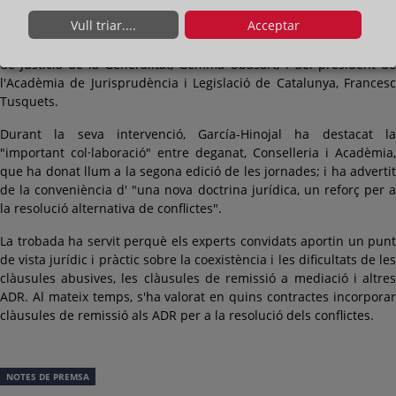
Vull triar....
Acceptar
La inauguració de les jornades ha estat a càrrec del degà dels
registradors de Catalunya, Vicente García-Hinojal; de la consellera
de Justícia de la Generalitat, Gemma Ubasart; i del president de
l'Acadèmia de Jurisprudència i Legislació de Catalunya, Francesc
Tusquets.
Durant la seva intervenció, García-Hinojal ha destacat la
"important col·laboració" entre deganat, Conselleria i Acadèmia,
que ha donat llum a la segona edició de les jornades; i ha advertit
de la conveniència d' "una nova doctrina jurídica, un reforç per a
la resolució alternativa de conflictes".
La trobada ha servit perquè els experts convidats aportin un punt
de vista jurídic i pràctic sobre la coexistència i les dificultats de les
clàusules abusives, les clàusules de remissió a mediació i altres
ADR. Al mateix temps, s'ha valorat en quins contractes incorporar
clàusules de remissió als ADR per a la resolució dels conflictes.
NOTES DE PREMSA