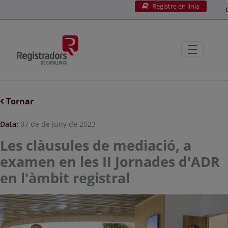
Registre en línia
Salta al contingut principal
C
Tornar
Data:
07 de de juny de 2023
Les clàusules de mediació, a
examen en les II Jornades d'ADR
en l'àmbit registral