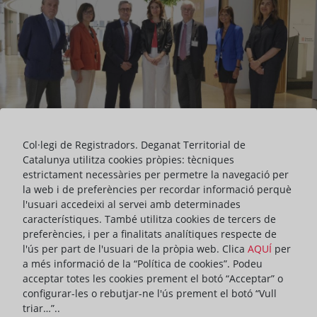
Col·legi de Registradors. Deganat Territorial de
Catalunya utilitza cookies pròpies: tècniques
estrictament necessàries per permetre la navegació per
la web i de preferències per recordar informació perquè
l'usuari accedeixi al servei amb determinades
característiques. També utilitza cookies de tercers de
El Deganat dels Registradors de la Propietat, Mercantils i de Béns
preferències, i per a finalitats analítiques respecte de
Mobles de Catalunya ha ressaltat avui la importància de les
l'ús per part de l'usuari de la pròpia web. Clica
AQUÍ
per
clàusules de mediació en els contractes, en unes jornades
a més informació de la “Política de cookies”. Podeu
organitzades conjuntament amb el Departament de Justícia de la
acceptar totes les cookies prement el botó “Acceptar” o
Generalitat de Catalunya i l'Acadèmia de Jurisprudència i
configurar-les o rebutjar-ne l'ús prement el botó “Vull
Legislació de Catalunya, que han portat per títol ADR en l'àmbit
triar…”..
registral. Les clàusules de mediació en els contractes.