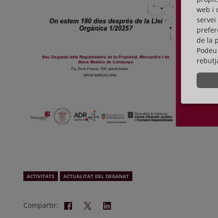
web i 
servei
prefer
de la 
Podeu 
rebutj
ACTIVITATS
ACTUALITAT DEL DEGANAT
Compartir: