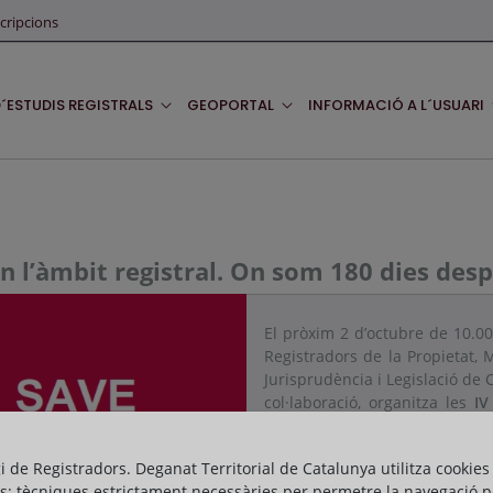
cripcions
D´ESTUDIS REGISTRALS
GEOPORTAL
INFORMACIÓ A L´USUARI
 l’àmbit registral. On som 180 dies desp
El pròxim 2 d’octubre de 10.00
Registradors de la Propietat,
Jurisprudència i Legislació de 
col·laboració, organitza les
IV
després de la Llei Orgànica 1/
Pròximament compartirem tots 
gi de Registradors. Deganat Territorial de Catalunya utilitza cookies
la vostra agenda.
s: tècniques estrictament necessàries per permetre la navegació p