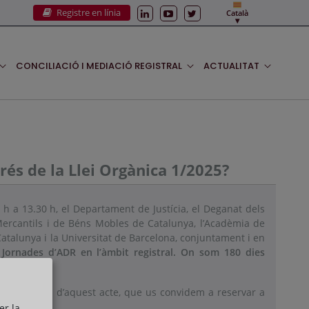
Registre en línia
Català
CONCILIACIÓ I MEDIACIÓ REGISTRAL
ACTUALITAT
rés de la Llei Orgànica 1/2025?
 h a 13.30 h, el Departament de Justícia, el Deganat dels
 Mercantils i de Béns Mobles de Catalunya, l’Acadèmia de
Catalunya i la Universitat de Barcelona, conjuntament i en
 Jornades d’ADR en l’àmbit registral. On som 180 dies
2025?
els detalls d’aquest acte, que us convidem a reservar a
er la