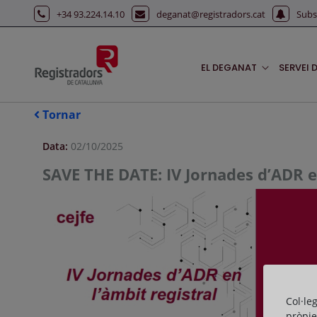
Salta al contingut principal
+34 93.224.14.10
deganat@registradors.cat
Subs
EL DEGANAT
SERVEI 
Tornar
Data:
02/10/2025
SAVE THE DATE: IV Jornades d’ADR en
Col·le
pròpie