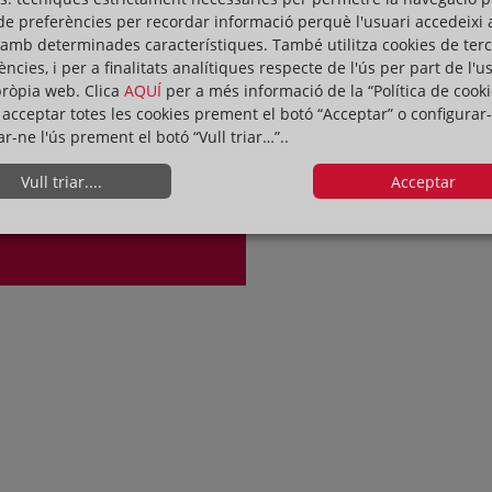
de preferències per recordar informació perquè l'usuari accedeixi 
Modalitat: presencial, inscripci
 amb determinades característiques. També utilitza cookies de ter
ències, i per a finalitats analítiques respecte de l'ús per part de l'u
pròpia web. Clica
AQUÍ
per a més informació de la “Política de cooki
acceptar totes les cookies prement el botó “Acceptar” o configurar-
ar-ne l'ús prement el botó “Vull triar…”..
Vull triar....
Acceptar