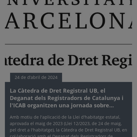
24 de d’abril de 2024
La Càtedra de Dret Registral UB, el
Deganat dels Registradors de Catalunya i
l'ICAB organitzen una jornada sobre
l'aplicació de la Llei d'habitatge a
Amb motiu de l'aplicació de la Llei d'habitatge estatal,
Catalunya i els grans tenidors
aprovada el maig de 2023 (Llei 12/2023, de 24 de maig,
pel dret a l'habitatge), la Càtedra de Dret Registral UB, en
col·laboració amb el Deganat dels Registradors de