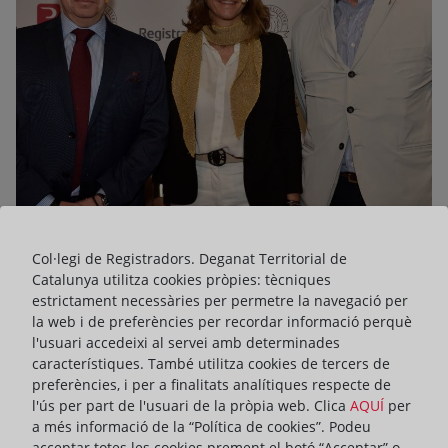
10 de de maig de 2023
Col·legi de Registradors. Deganat Territorial de
Junts per Catalunya presenta les seves
Catalunya utilitza cookies pròpies: tècniques
estrictament necessàries per permetre la navegació per
propostes sobre ciutats sostenibles en el
la web i de preferències per recordar informació perquè
cicle dels Registradors de Catalunya
l'usuari accedeixi al servei amb determinades
característiques. També utilitza cookies de tercers de
Els diputats de Junts per Catalunya en el Parlament,
preferències, i per a finalitats analítiques respecte de
Glòria Freixa i Joaquim Jubert, han protagonitzat avui la
l'ús per part de l'usuari de la pròpia web. Clica
AQUÍ
per
vuitena i última jornada del cicle titulat “Trobades en
a més informació de la “Política de cookies”. Podeu
clau registral: el repte d'impulsar ciutats sostenibles”
acceptar totes les cookies prement el botó “Acceptar” o