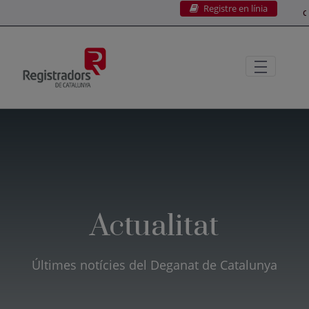
Registre en línia
Salta al contingut principal
C
Actualitat
Últimes notícies del Deganat de Catalunya