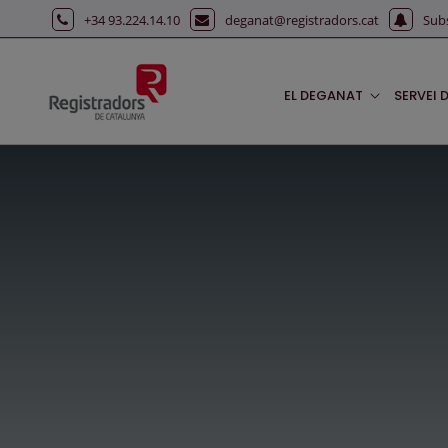
Salta al contingut principal
+34 93.224.14.10
deganat@registradors.cat
Sub
EL DEGANAT
SERVEI 