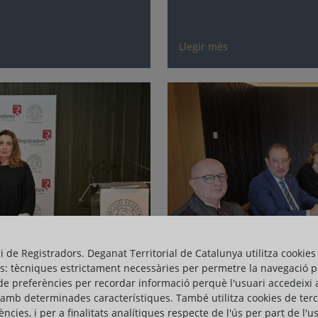
Llegir més
gi de Registradors. Deganat Territorial de Catalunya utilitza cookies
s: tècniques estrictament necessàries per permetre la navegació p
de preferències per recordar informació perquè l'usuari accedeixi 
 amb determinades característiques. També utilitza cookies de ter
ències, i per a finalitats analítiques respecte de l'ús per part de l'u