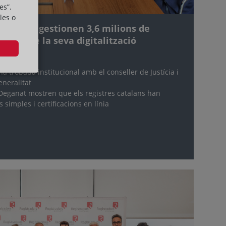
es”.
les o
atalunya gestionen 3,6 milions de
sprés de la seva digitalització
 trobada institucional amb el conseller de Justícia i
eneralitat
eganat mostren que els registres catalans han
 simples i certificacions en línia