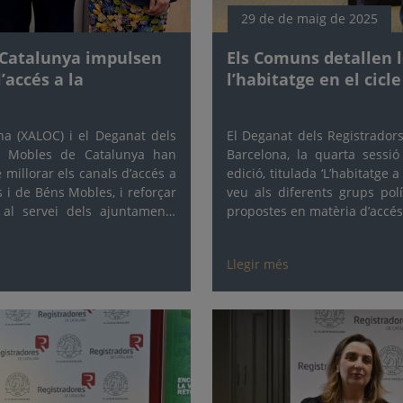
29 de de maig de 2025
e Catalunya impulsen
Els Comuns detallen le
’accés a la
l’habitatge en el cicl
na (XALOC) i el Deganat dels
El Deganat dels Registradors
ns Mobles de Catalunya han
Barcelona, la quarta sessió
 millorar els canals d’accés a
edició, titulada ‘L’habitatge 
s i de Béns Mobles, i reforçar
veu als diferents grups pol
 al servei dels ajuntaments
propostes en matèria d’accés 
Llegir més