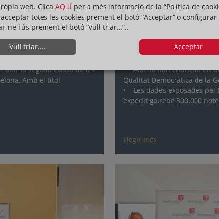
10 de de febrer de 2025
pròpia web. Clica
AQUÍ
per a més informació de la “Política de cooki
acceptar totes les cookies prement el botó “Acceptar” o configurar-
de trobades sobre
Els Registradors de C
ar-ne l'ús prement el botó “Vull triar…”..
tràmits electrònics de
Vull triar....
Acceptar
 ahir la segona edició de les
• Així ho han anunciat en una
elona. Amb el títol
Qualitat Democràtica de la G
• Les dades exposades pel D
expedit gairebé 300.000 notes
Llegir més