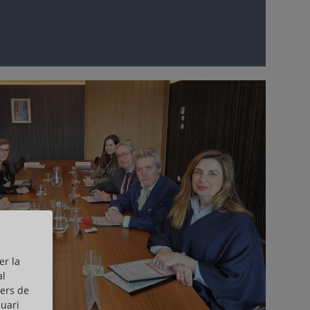
er la
al
cers de
suari