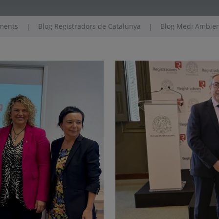
iments
Blog Registradors de Catalunya
Blog Medi Ambient
|
|