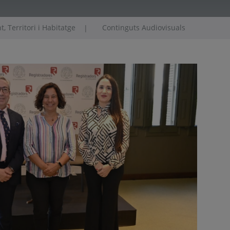
, Territori i Habitatge
Continguts Audiovisuals
|