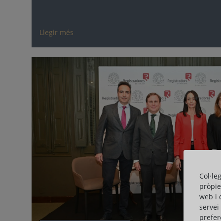
Llegir més
Col·le
pròpie
web i 
servei
prefer