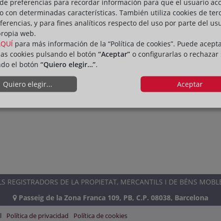
de preferencias para recordar información para que el usuario ac
encuentros-en-clave-registral
io con determinadas características. También utiliza cookies de ter
ferencias, y para fines analíticos respecto del uso por parte del us
propia web.
AQUÍ
para más información de la “Política de cookies”. Puede acept
las cookies pulsando el botón
“Aceptar”
o configurarlas o rechazar
ndo el botón
“Quiero elegir…”
.
Quiero elegir...
Aceptar
 REGISTRADORS DE LA PROPIETAT, MERCANTILS I DE BÉNS MOBL
Passeig de la Zona Franca 109, PB, C.P. 08038, Barcelona
l
Política de privacidad
Política de cookies