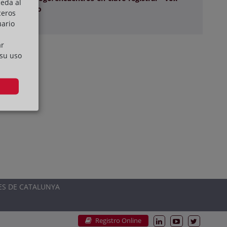
ceda al
---vox-nuevo
ceros
uario
ar
 su uso
ES DE CATALUNYA
Registro Online