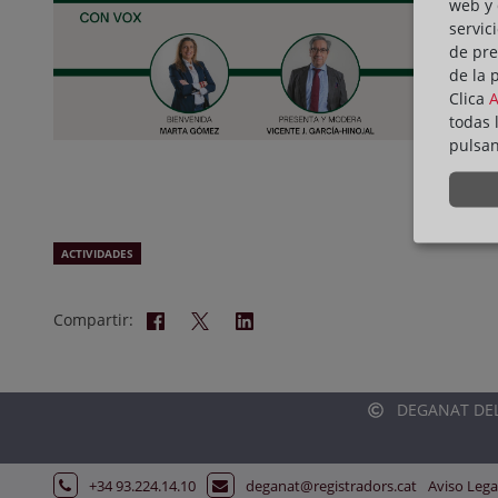
web y 
servic
de pre
de la 
Clica
todas 
pulsa
ACTIVIDADES
Compartir:
DEGANAT DELS
+34 93.224.14.10
deganat@registradors.cat
Aviso Lega