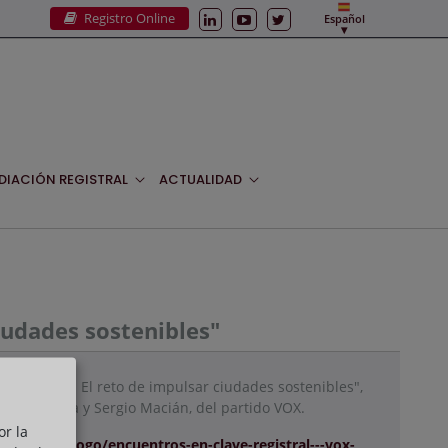
Registro Online
Español
DIACIÓN REGISTRAL
ACTUALIDAD
ciudades sostenibles"
ve Registral: El reto de impulsar ciudades sostenibles",
oan Garriga y Sergio Macián, del partido VOX.
or la
.es/es/catalogo/encuentros-en-clave-registral---vox-