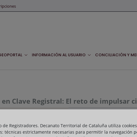
ripciones
GEOPORTAL
INFORMACIÓN AL USUARIO
CONCILIACIÓN Y ME
 en Clave Registral: El reto de impulsar 
En el ciclo de "Jornadas en Cla
contaremos con los ponentes, J
o de Registradores. Decanato Territorial de Cataluña utiliza cookies
s: técnicas estrictamente necesarias para permitir la navegación p
https://socios.circuloecuestre