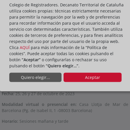
Colegio de Registradores. Decanato Territorial de Cataluña
utiliza cookies propias: técnicas estrictamente necesarias
para permitir la navegación por la web y de preferencias
para recordar información para que el usuario acceda al
servicio con determinadas características. También utiliza
PRESENTACIÓN
cookies de terceros de preferencias, y para fines analíticos
respecto del uso por parte del usuario de la propia web.
Clica
AQUÍ
para más información de la “Política de
ompartir:
cookies”. Puede aceptar todas las cookies pulsando el
botón
“Aceptar”
o configurarlas o rechazar su uso
Barcelona acogerá del 25 al 27 de octubre el
Congreso
pulsando el botón
“Quiero elegir…”
.
Internacional de Mediación y Arbitraje,
Barcelona International
ADR Week – Business Forum
, organizado por el Consolat de Mar,
Quiero elegir...
Aceptar
con el apoyo de reconocidas instituciones públicas y privadas.
Fecha:
25, 26 y 27 de octubre de 2023
Modalidad virtual o presencial en:
Casa Llotja de Mar de
Barcelona (Pg. de Isabel II, 1 -08003 Barcelona)
Horario:
Sesiones mañana y tarde