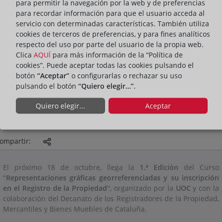
para permitir la navegación por la web y de preferencias
para recordar información para que el usuario acceda al
servicio con determinadas características. También utiliza
cookies de terceros de preferencias, y para fines analíticos
respecto del uso por parte del usuario de la propia web.
Clica
AQUÍ
para más información de la “Política de
cookies”. Puede aceptar todas las cookies pulsando el
botón
“Aceptar”
o configurarlas o rechazar su uso
pulsando el botón
“Quiero elegir…”
.
Quiero elegir...
Aceptar
PRESENTACIÓN
ACTIVIDADES
ACTUALIDAD DEL DECANATO
ompartir:
El próximo 18 de octubre, llega la
1.ª Edición
del Curso
"
Representaciones gráficas georreferenciadas y su inscripción
en el Registro de la Propiedad
", organizado por la
UOC
y con la
colaboración del Decanato de los Registradores de la Propiedad,
Mercantiles y Bienes Muebles de Cataluña.