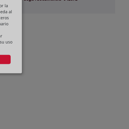
or la
ceda al
ceros
uario
ar
 su uso