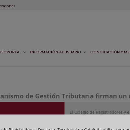
ripciones
GEOPORTAL
INFORMACIÓN AL USUARIO
CONCILIACIÓN Y ME
rganismo de Gestión Tributaria firman un
El Colegio de Registradores y 
para el acceso por Internet de 
https://dogc.gencat.cat/ca/
o de Registradores. Decanato Territorial de Cataluña utiliza cookies