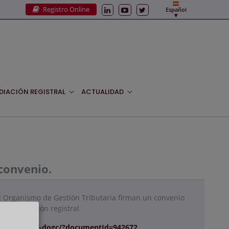
Registro Online
Español
DIACIÓN REGISTRAL
ACTUALIDAD
 convenio.
el Organismo de Gestión Tributaria firman un convenio
la información registral.
document-del-dogc/?documentId=942672