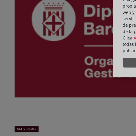
propia
web y 
servic
de pre
de la 
Clica
todas 
pulsa
ACTIVIDADES