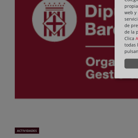
propia
web y 
servic
de pre
de la 
Clica
todas 
pulsa
ACTIVIDADES