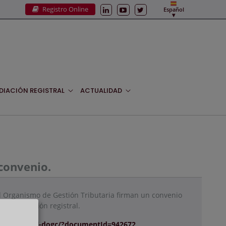
Registro Online
Español
DIACIÓN REGISTRAL
ACTUALIDAD
 convenio.
el Organismo de Gestión Tributaria firman un convenio
la información registral.
document-del-dogc/?documentId=942672