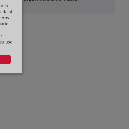
or la
ceda al
ceros
uario
ar
 su uso