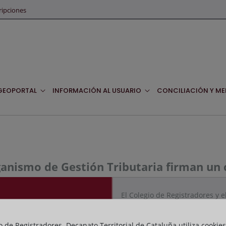
ripciones
GEOPORTAL
INFORMACIÓN AL USUARIO
CONCILIACIÓN Y ME
rganismo de Gestión Tributaria firman un
El Colegio de Registradores y 
para el acceso por Internet de 
https://dogc.gencat.cat/ca/
o de Registradores. Decanato Territorial de Cataluña utiliza cookies