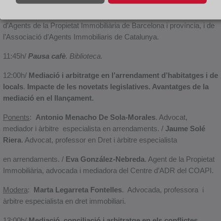
Modera
:
Montserrat Junyent Martín.
Presidenta del Col·legi
d’Agents de la Propietat Immobiliària de Barcelona i província, i de
l’Associació d’Agents Immobiliaris de Catalunya.
11:45h/
Pausa cafè
. Biblioteca.
12:00h/
Mediació i arbitratge en l’arrendament d’habitatges i de
locals
.
Impacte de les novetats legislatives. Avantatges de la
mediació en el llançament.
Ponents
:
Antonio Menacho De Sola-Morales
. Advocat,
mediador i àrbitre especialista en arrendaments. /
Jaume Solé
Riera
. Advocat, professor en Dret i àrbitre especialista
en arrendaments. /
Eva González-Nebreda
. Agent de la Propietat
Immobiliària, advocada i mediadora del Centre d’ADR del COAPI.
Modera
:
Marta Legarreta Fontelles
. Advocada, professora i
àrbitre especialista en dret immobiliari.
13:00h/
Mediació, conciliació i arbitratge en els conflictes