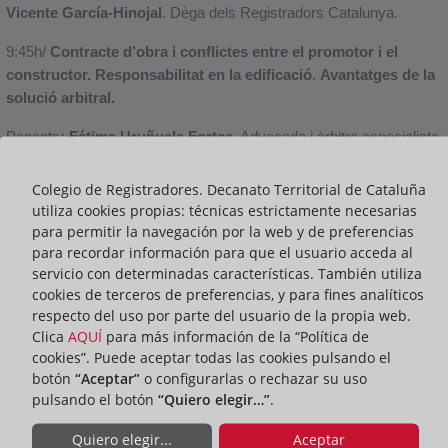
Vicente García-Hinojal
. Dèga dels Registradors Catalunya.
9:45h/
Contracte d’obra i conflictes entre el promotor i el
constructor. Responsabilitat en la edificació
.
Avantatges de la
solució arbitral.
Ponents
: Fátima Uruñuela Fortes
. Advocada i àrbitre especialista
en contractes d’obra. Presidenta de la Secció de Dret de la
Construcció de l’ICAB. /
Carlos Obeso Riess
. Advocat i àrbitre
Colegio de Registradores. Decanato Territorial de Cataluña
especialitzat en la construcció.
utiliza cookies propias: técnicas estrictamente necesarias
para permitir la navegación por la web y de preferencias
Modera
:
Albert Faus Rosanas
. Advocat i àrbitre especialista en
para recordar información para que el usuario acceda al
contractes d’obra i de prestació de serveis professionals i
servicio con determinadas características. También utiliza
mercantils.
cookies de terceros de preferencias, y para fines analíticos
respecto del uso por parte del usuario de la propia web.
10:45h/
Accés a les fonts de prova i valoració d’immobles. La
Clica
AQUÍ
para más información de la “Política de
perícia en conflictes sobre edificació i l’expert independent.
cookies”. Puede aceptar todas las cookies pulsando el
botón
“Aceptar”
o configurarlas o rechazar su uso
Ponents
:
Juan Antonio Andino López
. Advocat, professor i
pulsando el botón
“Quiero elegir…”
.
Doctor en Dret. /
Montserrat Felip Capdevila
. Advocada i àrbitre
especialista en dret de la construcció.
Quiero elegir...
Aceptar