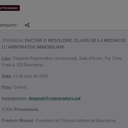
ACTIVIDADES
ompartir:
JORNADA:
PACTAR O RESOLDRE. CLAUS DE LA MEDIACIÓ
I L'ARBITRATGE IMMOBILIARI
Lloc
:
Deganat Registradors (presencial), Sala d’Actes. Pg. Zona
Franca 109 Barcelona.
Data
: 11 de juny de 2026.
Preu
: Gratuït.
Inscripcions
:
deganat@registradors.cat
9:30h/
Presentació.
Frederic Munné
. President del Tribunal Arbitral de Barcelona.