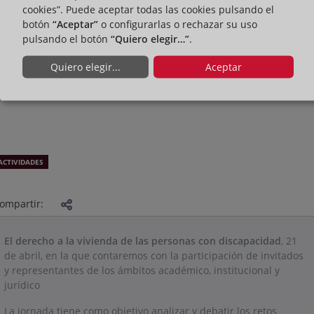
cookies”. Puede aceptar todas las cookies pulsando el
botón
“Aceptar”
o configurarlas o rechazar su uso
pulsando el botón
“Quiero elegir…”
.
Quiero elegir...
Aceptar
ACTIVIDADES
ompartir:
El derecho a la vivienda de las personas con discapacidad
, 21
de abril, en la que contaremos con la participación de invitados
y representantes de los ámbitos académico, institucional y
jurídico
La jornada tiene como objetivo analizar y debatir los retos