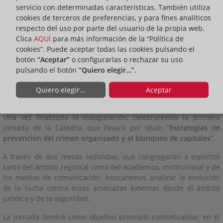
la docencia y la transferencia del conocimiento del Derecho
servicio con determinadas características. También utiliza
registral dirigida por la profesora de Derecho Civil de la
cookies de terceros de preferencias, y para fines analíticos
Universidad de Barcelona, la Dra. Chantal Moll del Alba Lacuve.
respecto del uso por parte del usuario de la propia web.
Clica
AQUÍ
para más información de la “Política de
El acto estará presidido por el Dr. Andreu Olesti Rayo, decano de
cookies”. Puede aceptar todas las cookies pulsando el
la Facultad de Derecho de la Universidad de Barcelona y nos
botón
“Aceptar”
o configurarlas o rechazar su uso
acompañará también el compañero y secretario del Colegio de
pulsando el botón
“Quiero elegir…”
.
Registradores de la Propiedad y Mercantiles de España, D. José
María Ramírez-Cárdenas Gil, así como la directora del Servicio
Quiero elegir...
Aceptar
de Estudios Registrales de Cataluña, Dª. Maria Tenza Llorente.
Una vez finalizada la inauguración, celebraremos la primera
jornada de la Cátedra, que llevará por título
“Estrategias de
prevención del crimen organizado y el blanqueo de capitales”
.
A través de dos mesas redondas, que congregarán a expertos
tanto del ámbito registral como del académico, institucional y de
los medios de comunicación, buscaremos analizar la evolución
de la lucha contra estas amenazas externas desde el ámbito
jurídico y de la seguridad.
La jornada tendrá como objetivo principal contextualizar en el