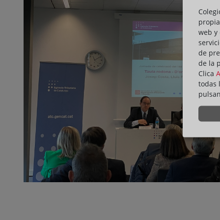
Colegi
propia
web y 
servic
de pre
de la 
Clica
todas 
pulsa