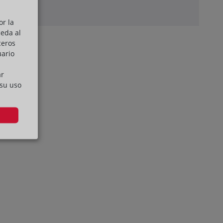
or la
ceda al
ceros
uario
ar
 su uso