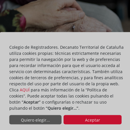
Colegio de Registradores. Decanato Territorial de Cataluña
utiliza cookies propias: técnicas estrictamente necesarias
para permitir la navegación por la web y de preferencias
para recordar información para que el usuario acceda al
servicio con determinadas características. También utiliza
cookies de terceros de preferencias, y para fines analíticos
respecto del uso por parte del usuario de la propia web.
Clica
AQUÍ
para más información de la “Política de
PRESENTACIÓN
ACTUALIDAD DEL DECANATO
cookies”. Puede aceptar todas las cookies pulsando el
botón
“Aceptar”
o configurarlas o rechazar su uso
pulsando el botón
“Quiero elegir…”
.
ompartir:
Quiero elegir...
Aceptar
Los siete partidos del Ayuntamiento de Barcelona expondrán