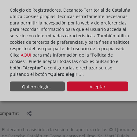
Colegio de Registradores. Decanato Territorial de Cataluña
utiliza cookies propias: técnicas estrictamente necesarias
para permitir la navegación por la web y de preferencias
para recordar información para que el usuario acceda al
servicio con determinadas características. También utiliza
cookies de terceros de preferencias, y para fines analíticos
respecto del uso por parte del usuario de la propia web.
Clica
AQUÍ
para más información de la “Política de
cookies”. Puede aceptar todas las cookies pulsando el
botón
“Aceptar”
o configurarlas o rechazar su uso
pulsando el botón
“Quiero elegir…”
.
Quiero elegir...
Aceptar
PRESENTACIÓN
ACTUALIDAD DEL DECANATO
ompartir:
El decano ha asistido a la sesión de apertura de las XXII Jornadas
de Derecho Catalán en Tossa a cargo del Ilmo. Sr. Martí Pujals