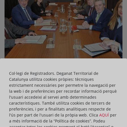
10 de de febrer de 2025
Col·legi de Registradors. Deganat Territorial de
Els Registradors de Catalunya gestionen
Catalunya utilitza cookies pròpies: tècniques
estrictament necessàries per permetre la navegació per
3,6 milions de tràmits electrònics després
la web i de preferències per recordar informació perquè
de la seva digitalització
l'usuari accedeixi al servei amb determinades
característiques. També utilitza cookies de tercers de
• Així ho han anunciat en una trobada institucional
preferències, i per a finalitats analítiques respecte de
amb el conseller de Justícia i Qualitat Democràtica de la
l'ús per part de l'usuari de la pròpia web. Clica
AQUÍ
per
Generalitat
a més informació de la “Política de cookies”. Podeu
• Les dades exposades pel Deganat mostren que els
acceptar totes les cookies prement el botó “Acceptar” o