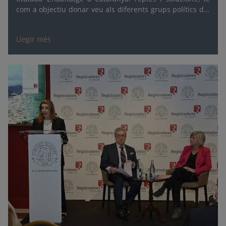
com a objectiu donar veu als diferents grups polítics del
Parlament perquè puguin exposar les seves propostes
en matèria d’accés a l’habitatge.
Llegir més