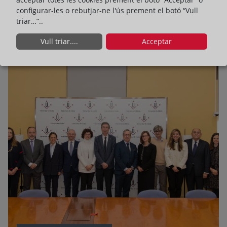
registres catalans han expedit gairebé 300.000 notes
configurar-les o rebutjar-ne l'ús prement el botó “Vull
simples i certificacions en línia
triar…”..
Llegir més
Vull triar....
Acceptar