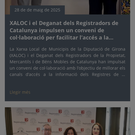
28 de de maig de 2025
XALOC i el Deganat dels Registradors de
Catalunya impulsen un conveni de
col·laboració per facilitar l’accés a la
informació registral
La Xarxa Local de Municipis de la Diputació de Girona
(XALOC) i el Deganat dels Registradors de la Propietat,
Mercantils i de Béns Mobles de Catalunya han impulsat
un conveni de col·laboració amb l’objectiu de millorar els
canals d’accés a la informació dels Registres de la
Propietat, Mercantils i de Béns Mobles, i reforçar la
cooperació institucional entre ambdues entitats al servei
Llegir més
dels ajuntaments gironins i de la seva ciutadania.