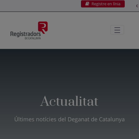
Registre en línia
Salta al contingut principal
C
Actualitat
Últimes notícies del Deganat de Catalunya