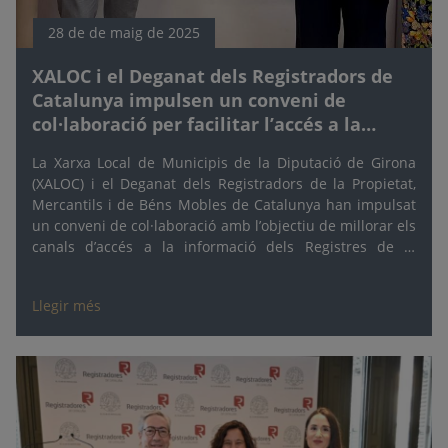
28 de de maig de 2025
XALOC i el Deganat dels Registradors de
Catalunya impulsen un conveni de
col·laboració per facilitar l’accés a la
informació registral
La Xarxa Local de Municipis de la Diputació de Girona
(XALOC) i el Deganat dels Registradors de la Propietat,
Mercantils i de Béns Mobles de Catalunya han impulsat
un conveni de col·laboració amb l’objectiu de millorar els
canals d’accés a la informació dels Registres de la
Propietat, Mercantils i de Béns Mobles, i reforçar la
cooperació institucional entre ambdues entitats al servei
Llegir més
dels ajuntaments gironins i de la seva ciutadania.