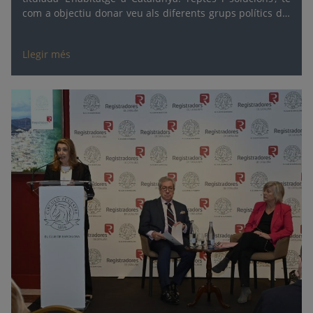
com a objectiu donar veu als diferents grups polítics del
Parlament perquè puguin exposar les seves propostes
en matèria d’accés a l’habitatge.
Llegir més