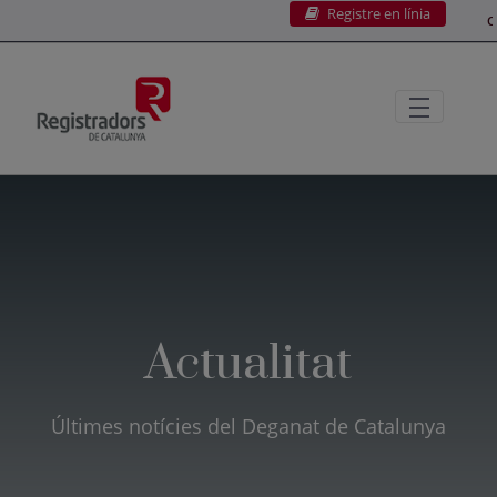
Registre en línia
Salta al contingut principal
C
Actualitat
Últimes notícies del Deganat de Catalunya