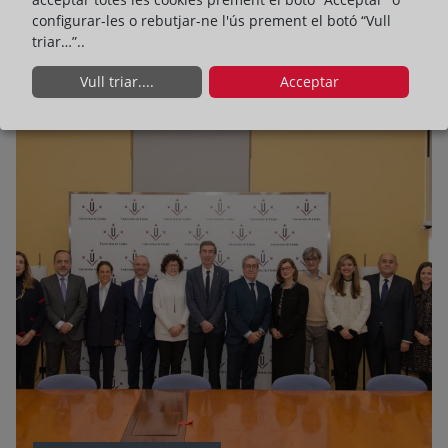
registres catalans han expedit gairebé 300.000 notes
configurar-les o rebutjar-ne l'ús prement el botó “Vull
simples i certificacions en línia
triar…”..
Llegir més
Vull triar....
Acceptar