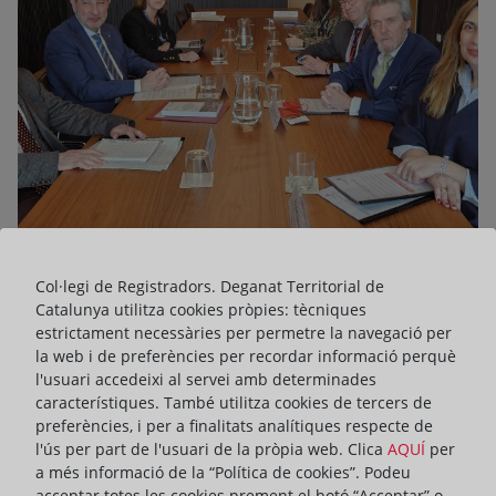
10 de de febrer de 2025
Col·legi de Registradors. Deganat Territorial de
Els Registradors de Catalunya gestionen
Catalunya utilitza cookies pròpies: tècniques
estrictament necessàries per permetre la navegació per
3,6 milions de tràmits electrònics després
la web i de preferències per recordar informació perquè
de la seva digitalització
l'usuari accedeixi al servei amb determinades
característiques. També utilitza cookies de tercers de
• Així ho han anunciat en una trobada institucional
preferències, i per a finalitats analítiques respecte de
amb el conseller de Justícia i Qualitat Democràtica de la
l'ús per part de l'usuari de la pròpia web. Clica
AQUÍ
per
Generalitat
a més informació de la “Política de cookies”. Podeu
• Les dades exposades pel Deganat mostren que els
acceptar totes les cookies prement el botó “Acceptar” o