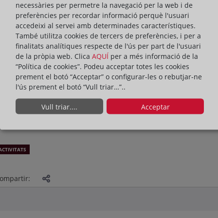
necessàries per permetre la navegació per la web i de
preferències per recordar informació perquè l'usuari
accedeixi al servei amb determinades característiques.
També utilitza cookies de tercers de preferències, i per a
finalitats analítiques respecte de l'ús per part de l'usuari
de la pròpia web. Clica
AQUÍ
per a més informació de la
“Política de cookies”. Podeu acceptar totes les cookies
prement el botó “Acceptar” o configurar-les o rebutjar-ne
l'ús prement el botó “Vull triar…”..
Vull triar....
Acceptar
ACTIVITATS
ompartir: