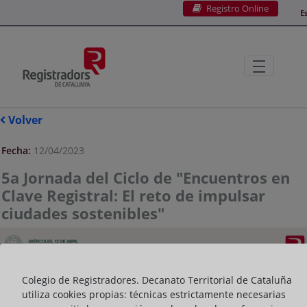
Registro Online
Saltar al contenido principal
E
Volver
Fecha:
12/04/2023
5a Jornada del Ciclo de "Encuentros en
Clave Registral: El reto de impulsar
ciudades sostenibles"
Colegio de Registradores. Decanato Territorial de Cataluña
utiliza cookies propias: técnicas estrictamente necesarias