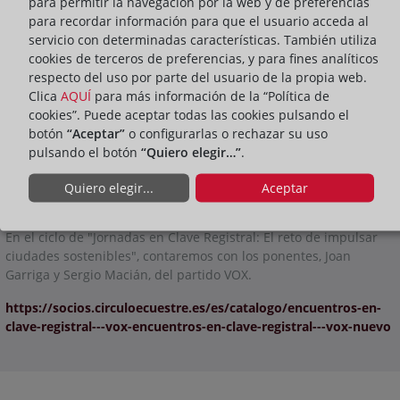
para permitir la navegación por la web y de preferencias
para recordar información para que el usuario acceda al
servicio con determinadas características. También utiliza
cookies de terceros de preferencias, y para fines analíticos
respecto del uso por parte del usuario de la propia web.
Clica
AQUÍ
para más información de la “Política de
cookies”. Puede aceptar todas las cookies pulsando el
botón
“Aceptar”
o configurarlas o rechazar su uso
ACTIVIDADES
pulsando el botón
“Quiero elegir…”
.
Quiero elegir...
Aceptar
ompartir:
En el ciclo de "Jornadas en Clave Registral: El reto de impulsar
ciudades sostenibles", contaremos con los ponentes, Joan
Garriga y Sergio Macián, del partido VOX.
https://socios.circuloecuestre.es/es/catalogo/encuentros-en-
clave-registral---vox-encuentros-en-clave-registral---vox-nuevo