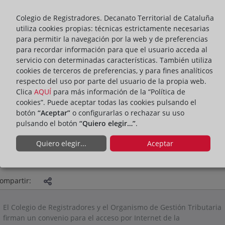
Colegio de Registradores. Decanato Territorial de Cataluña
utiliza cookies propias: técnicas estrictamente necesarias
para permitir la navegación por la web y de preferencias
para recordar información para que el usuario acceda al
servicio con determinadas características. También utiliza
cookies de terceros de preferencias, y para fines analíticos
respecto del uso por parte del usuario de la propia web.
Clica
AQUÍ
para más información de la “Política de
cookies”. Puede aceptar todas las cookies pulsando el
botón
“Aceptar”
o configurarlas o rechazar su uso
pulsando el botón
“Quiero elegir…”
.
Quiero elegir...
Aceptar
ACTIVIDADES
ompartir:
El Colegio de Registradores y el Organismo de Gestión Tributaria
firman un convenio para el acceso por Internet de la