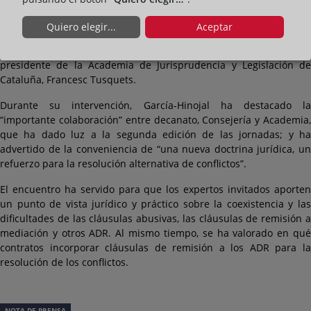
La inauguración de las jornadas ha corrido a cargo del decano de
Quiero elegir...
Aceptar
los registradores de Cataluña, Vicente García-Hinojal; de la
consejera de Justicia de la Generalitat, Gemma Ubasart; y del
presidente de la Academia de Jurisprudencia y Legislación de
Cataluña, Francesc Tusquets.
Durante su intervención, García-Hinojal ha destacado la
“importante colaboración” entre decanato, Consejería y Academia,
que ha dado luz a la segunda edición de las jornadas; y ha
advertido de la conveniencia de “una nueva doctrina jurídica, un
refuerzo para la resolución alternativa de conflictos”.
El encuentro ha servido para que los expertos invitados aporten
un punto de vista jurídico y práctico sobre la coexistencia y las
dificultades de las cláusulas abusivas, las cláusulas de remisión a
mediación y otros ADR. Al mismo tiempo, se ha valorado en qué
contratos incorporar cláusulas de remisión a los ADR para la
resolución de los conflictos.
NOTA DE PRENSA