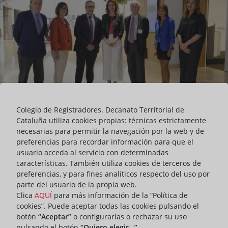
Colegio de Registradores. Decanato Territorial de
Cataluña utiliza cookies propias: técnicas estrictamente
necesarias para permitir la navegación por la web y de
preferencias para recordar información para que el
usuario acceda al servicio con determinadas
El Decanato de los Registradores de la Propiedad, Mercantiles y de
características. También utiliza cookies de terceros de
Bienes Muebles de Cataluña ha resaltado hoy la importancia de
preferencias, y para fines analíticos respecto del uso por
las clausulas de mediación en los contratos, en unas jornadas
parte del usuario de la propia web.
organizadas conjuntamente con el Departamento de Justicia de la
Clica
AQUÍ
para más información de la “Política de
Generalitat de Cataluña y la Academia de Jurisprudencia y
cookies”. Puede aceptar todas las cookies pulsando el
Legislación de Cataluña, que han llevado por título ADR en el
botón
“Aceptar”
o configurarlas o rechazar su uso
ámbito registral. Las cláusulas de mediación en los contratos.
pulsando el botón
“Quiero elegir…”
.