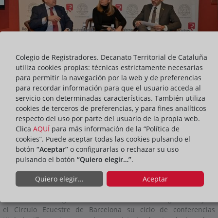
Colegio de Registradores. Decanato Territorial de Cataluña
utiliza cookies propias: técnicas estrictamente necesarias
para permitir la navegación por la web y de preferencias
para recordar información para que el usuario acceda al
servicio con determinadas características. También utiliza
cookies de terceros de preferencias, y para fines analíticos
respecto del uso por parte del usuario de la propia web.
Clica
AQUÍ
para más información de la “Política de
cookies”. Puede aceptar todas las cookies pulsando el
ACTIVIDADES
botón
“Aceptar”
o configurarlas o rechazar su uso
pulsando el botón
“Quiero elegir…”
.
ompartir:
Quiero elegir...
Aceptar
El Decanato de Registradores de Cataluña ha inaugurado hoy en
el Círculo Ecuestre de Barcelona su ciclo de conferencias