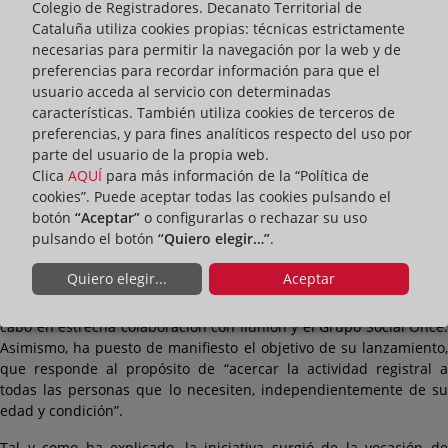
A su vez, también ha dado a conocer la publicación de dos folletos
Colegio de Registradores. Decanato Territorial de
didácticos en catalán adaptados a lectura fácil para que las
Cataluña utiliza cookies propias: técnicas estrictamente
personas con discapacidad psíquica puedan acceder a la
necesarias para permitir la navegación por la web y de
información que ofrecen los registros.
preferencias para recordar información para que el
usuario acceda al servicio con determinadas
El anuncio de la edición de ambos materiales ha sido expuesto en
características. También utiliza cookies de terceros de
el marco de una jornada divulgativa celebrada en la sede del
preferencias, y para fines analíticos respecto del uso por
Decanato de los Registradores en Barcelona, que ha llevado por
parte del usuario de la propia web.
título ‘Coordenadas jurídicas de la discapacidad: construir desde
Clica
AQUÍ
para más información de la “Política de
la dignidad y la autonomía’, y que ha congregado a expertos y
cookies”. Puede aceptar todas las cookies pulsando el
académicos para reflexionar sobre la realidad a la que se
botón
“Aceptar”
o configurarlas o rechazar su uso
enfrentan las personas con discapacidad en Cataluña.
pulsando el botón
“Quiero elegir…”
.
Durante el acto, la directora de Relaciones Institucionales del
Quiero elegir...
Aceptar
Decanato de los Registradores de Cataluña, Marta Gómez Llorens,
ha revelado que la publicación de dichas guías se ha llevado a
cabo en estrecha colaboración con Ilunion y el Grupo Social Once.
Asimismo, ha puesto de manifiesto el objetivo de su lanzamiento,
que responde al propósito de “acercar la actividad registral a
todas las personas que lo necesiten, independientemente de su
edad y condición”.
Tal y como ha explicado, la iniciativa surgió de la vocación de