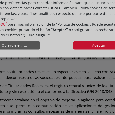
de preferencias para recordar información para que el usuario ac
io con determinadas características. También utiliza cookies de ter
ferencias, y para fines analíticos respecto del uso por parte del us
propia web.
AQUÍ
para más información de la “Política de cookies”. Puede acept
las cookies pulsando el botón
“Aceptar”
o configurarlas o rechazar
ndo el botón
“Quiero elegir…”
.
Quiero elegir...
Aceptar
ía-Hinojal, y el consejero de Interior de la Generalitat, Joan 
stral a través de la web de los Registradores, incluyendo el R
re las titularidades reales es un aspecto clave en la lucha contra 
, fideicomisos u otras sociedades interpuestas para realizar sus a
de Titularidades Reales es el registro central y único de los ti
ito y sin restricción a él conforme a la Directiva (UE) 2018/843.
ración catalana en el objetivo de mejorar la agilidad para accede
web que permite la comunicación de las aplicaciones de gesti
ra formular las consultas necesarias de manera sencilla e individ