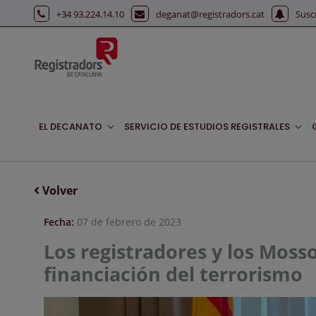
Saltar al contenido principal
+34 93.224.14.10
deganat@registradors.cat
Susc
EL DECANATO
SERVICIO DE ESTUDIOS REGISTRALES
Volver
Fecha:
07 de febrero de 2023
Los registradores y los Mosso
financiación del terrorismo