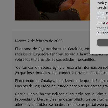
web y 
servic
de pre
de la 
Clica
todas 
pulsa
Martes 7 de febrero de 2023
El decano de Registradores de Cataluña, Vicente J. Garc
Mossos d´Esquadra tendrán acceso a la información regi
sobre los titulares de las sociedades mercantiles.
“Contar con un acceso ágil y directo a la información sob
ya que los criminales se esconden a través de testaferros
El decanato de Cataluña ha advertido de que el Registro 
Fuerzas de Seguridad del estado deben tener acceso gratu
García-Hinojal ha encuadrado el acuerdo con la Administ
Propiedad y Mercantiles ha desarrollado un servicio 
alternativa, también se ha desarrollado un portal web pa