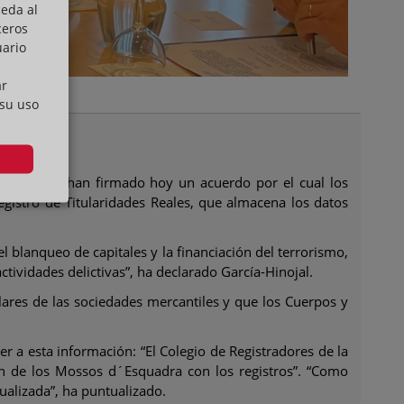
ceda al
ceros
uario
ar
 su uso
Ignasi Elena, han firmado hoy un acuerdo por el cual los
egistro de Titularidades Reales, que almacena los datos
el blanqueo de capitales y la financiación del terrorismo,
ctividades delictivas”, ha declarado García-Hinojal.
tulares de las sociedades mercantiles y que los Cuerpos y
r a esta información: “El Colegio de Registradores de la
ón de los Mossos d´Esquadra con los registros”. “Como
ualizada”, ha puntualizado.