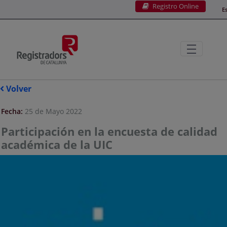
Registro Online
Saltar al contenido principal
E
Volver
Fecha:
25 de Mayo 2022
Participación en la encuesta de calidad
académica de la UIC